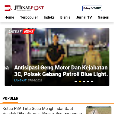
Sabtu
8•08•2026
Home
Terpopuler
Indeks
Bisnis
Jurnal TV
Nasional
JURNALPOST.Net
LATEST
NEWS
a
Antisipasi Geng Motor Dan Kejahatan
3C, Polsek Gebang Patroli Blue Light.
LANGKAT
07/08/2026
L
POPULER
Ketua P3A Tirta Setia Menghindar Saat
Hendak Dikonfirmasi, Proyek Pembangunan