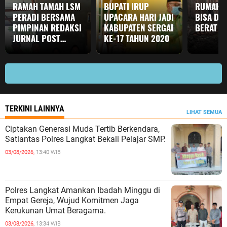
RAMAH TAMAH LSM
BUPATI IRUP
RUMAH T
PERADI BERSAMA
UPACARA HARI JADI
BISA DA
PIMPINAN REDAKSI
KABUPATEN SERGAI
BERAT
JURNAL POST
KE-17 TAHUN 2020
TERKAIT
PENYULUHAN
ANGGOTA LSM
PERADI
TERKINI LAINNYA
LIHAT SEMUA
Ciptakan Generasi Muda Tertib Berkendara,
Satlantas Polres Langkat Bekali Pelajar SMP.
03/08/2026,
13:40 WIB
Polres Langkat Amankan Ibadah Minggu di
Empat Gereja, Wujud Komitmen Jaga
Kerukunan Umat Beragama.
03/08/2026,
13:34 WIB