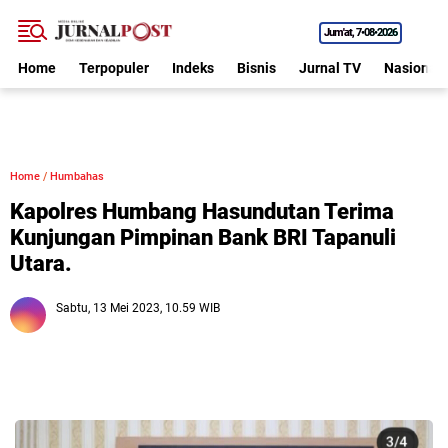
Jum'at
7•08•2026
Home
Terpopuler
Indeks
Bisnis
Jurnal TV
Nasional
Home
/
Humbahas
Kapolres Humbang Hasundutan Terima
Kunjungan Pimpinan Bank BRI Tapanuli
Utara.
Sabtu, 13 Mei 2023, 10.59 WIB