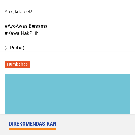
Yuk, kita cek!
#AyoAwasiBersama
#KawalHakPilih.
(J Purba).
Humbahas
DIREKOMENDASIKAN