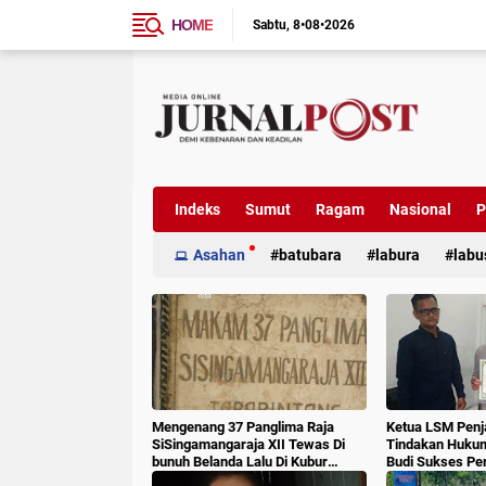
HOME
Sabtu
8•08•2026
Indeks
Sumut
Ragam
Nasional
P
Asahan
batubara
labura
labu
Mengenang 37 Panglima Raja
Ketua LSM Penj
SiSingamangaraja XII Tewas Di
Tindakan Huku
bunuh Belanda Lalu Di Kubur
Budi Sukses Pe
Massal Oleh Masyarakat