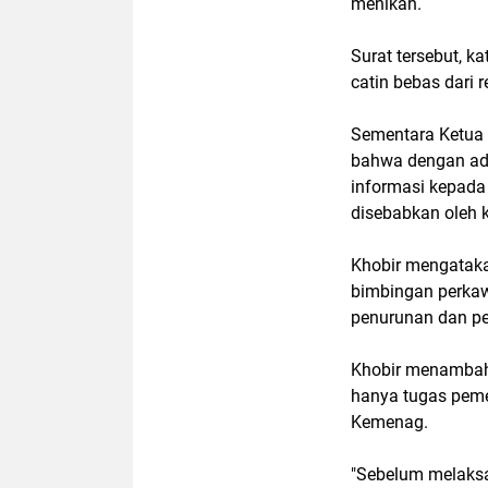
menikah.
Surat tersebut, k
catin bebas dari re
Sementara Ketua 
bahwa dengan ada
informasi kepada
disebabkan oleh 
Khobir mengataka
bimbingan perkaw
penurunan dan pe
Khobir menambah
hanya tugas peme
Kemenag.
"Sebelum melaksa