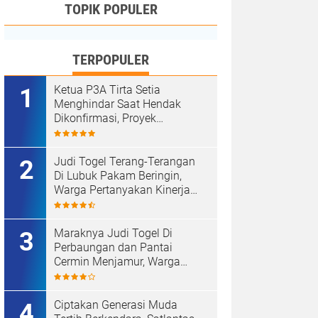
TOPIK POPULER
TERPOPULER
Ketua P3A Tirta Setia
Menghindar Saat Hendak
Dikonfirmasi, Proyek
Pembangunan Irigasi Diduga
Mark Up
Judi Togel Terang-Terangan
Di Lubuk Pakam Beringin,
Warga Pertanyakan Kinerja
Polresta Deli Serdang
Maraknya Judi Togel Di
Perbaungan dan Pantai
Cermin Menjamur, Warga
Desak Kapolres Serge
Tangkap Judi Togel
Ciptakan Generasi Muda