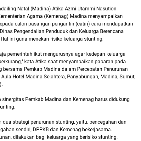
dailing Natal (Madina) Atika Azmi Utammi Nasution
Kementerian Agama (Kemenag) Madina menyampaikan
epada calon pasangan pengantin (catin) cara mendapatkan
i Dinas Pengendalian Penduduk dan Keluarga Berencana
al ini guna menekan risiko keluarga stunting.
aja pemerintah ikut mengurusnya agar kedepan keluarga
 berkurang," kata Atika saat menyampaikan paparan pada
g bersama Pemkab Madina dalam Percepatan Penurunan
i Aula Hotel Madina Sejahtera, Panyabungan, Madina, Sumut,
).
n sinergitas Pemkab Madina dan Kemenag harus didukung
unting.
 dua strategi penurunan stunting, yaitu, pencegahan dan
egahan sendiri, DPPKB dan Kemenag bekerjasama.
an, dilakukan bagi keluarga yang berisiko stunting.