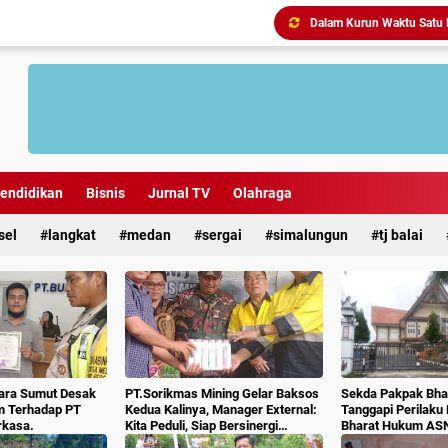
Antisipasi Geng Motor dan
endidikan
Bisnis
Jurnal TV
Olahraga
sel
langkat
medan
sergai
simalungun
tj balai
ara Sumut Desak
PT.Sorikmas Mining Gelar Baksos
Sekda Pakpak Bhar
m Terhadap PT
Kedua Kalinya, Manager External:
Tanggapi Perilaku
rkasa.
Kita Peduli, Siap Bersinergi
Bharat Hukum AS
Dengan Pemda & Masyarakat.