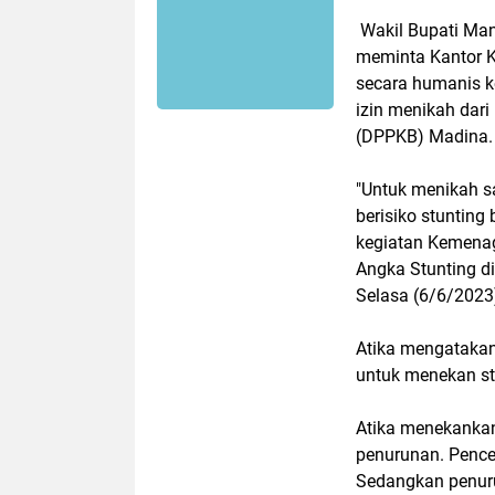
Wakil Bupati Man
meminta Kantor 
secara humanis k
izin menikah dar
(DPPKB) Madina. H
"Untuk menikah s
berisiko stunting
kegiatan Kemena
Angka Stunting d
Selasa (6/6/2023
Atika mengataka
untuk menekan st
Atika menekankan
penurunan. Penc
Sedangkan penurun