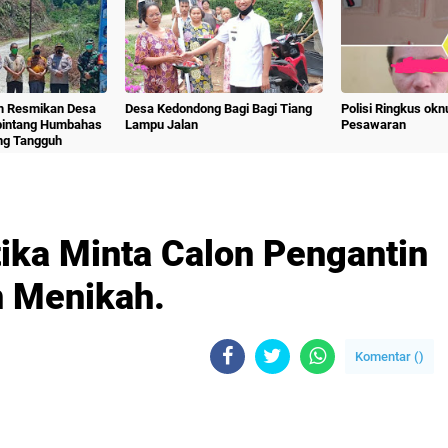
m Resmikan Desa
Desa Kedondong Bagi Bagi Tiang
Polisi Ringkus ok
bintang Humbahas
Lampu Jalan
Pesawaran
ng Tangguh
tika Minta Calon Pengantin
n Menikah.
Komentar (
)