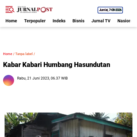
Jum'at
7•08•2026
Home
Terpopuler
Indeks
Bisnis
Jurnal TV
Nasional
Home
/
Tanpa label
/
Kabar Kabari Humbang Hasundutan
Rabu, 21 Juni 2023, 06.37 WIB