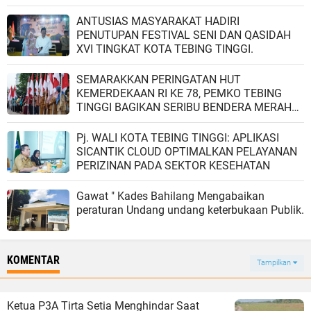
tokoh adat dan tokoh masyarakat dan unsur
ANTUSIAS MASYARAKAT HADIRI
elemen masyarakat Kecamatan Sipispis
PENUTUPAN FESTIVAL SENI DAN QASIDAH
lainnya.Kedatangan Kapolres AKBP Andreas
XVI TINGKAT KOTA TEBING TINGGI.
Luhut Jaya Tampubolon di Mapolsek Sipispis
diiringi persembahan tari-tarian suku adat
SEMARAKKAN PERINGATAN HUT
simalungun “tortor sombah” sebagai simbol
KEMERDEKAAN RI KE 78, PEMKO TEBING
penghormatan dan penghargaan atas
TINGGI BAGIKAN SERIBU BENDERA MERAH
kedatangan Kapolres Tebing Tinggi.Kapolsek
PUTIH.
Sipispis AKP Gunawan Efendi, S.H.,
mengucapkan terima kasih kepada Kapolres
Pj. WALI KOTA TEBING TINGGI: APLIKASI
Tebing Tinggi bersama rombongan yang hari
SICANTIK CLOUD OPTIMALKAN PELAYANAN
ini berkunjung ke Polsek Sipispis.“Terima
PERIZINAN PADA SEKTOR KESEHATAN
kasih atas kunjungan Bapak Kapolres
bersama rombongan ke Polsek Sipispis,” ucap
Gawat " Kades Bahilang Mengabaikan
Kapolsek Sipispis AKP Gunawan Efendi
peraturan Undang undang keterbukaan Publik.
sambil menjelaskan situasi geografis dan
sumber daya alam di Kecamatan
Sipispis.Dikesempatan itu, Muspika
KOMENTAR
Kecamatan Sipispis, Camat Sipispis Herbin
Tampilkan
Damanik, S.E., yang didampingi Danramil 15
Sipispis Kapt. Inf. PM Simanjuntak dan
Kapolsek Sipispis AKP Gunawan Efendi
Ketua P3A Tirta Setia Menghindar Saat