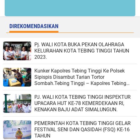
DIREKOMENDASIKAN
Pj. WALI KOTA BUKA PEKAN OLAHRAGA
KELURAHAN KOTA TEBING TINGGI TAHUN
2023.
Kunker Kapolres Tebing Tinggi Ke Polsek
Sipispis Disambut Tarian Tortor
Sombah.Tebing Tinggi – Kapolres Tebing
Tinggi AKBP Andreas Luhut Jaya
Tampubolon, S.I.K, M.K.P., bersama Ketua
PJ. WALI KOTA TEBING TINGGI INSPEKTUR
Bhayangkari cabang Tebing Tinggi bersama
UPACARA HUT KE-78 KEMERDEKAAN RI,
rombongan melakukan kunjungan kerja
KENAKAN BAJU ADAT SIMALUNGUN.
(kunker) ke Mako Polsek Sipispis, pada Jum’at
(18/08/2023), pukul 09.30 WIB.Kedatangan
PEMERINTAH KOTA TEBING TINGGI GELAR
orang nomor satu di Polres Tebing Tinggi ini
FESTIVAL SENI DAN QASIDAH (FSQ) KE-16
disambut hangat oleh Kapolsek Sipispis AKP
TAHUN
Gunawan Efendi, S.H., bersama tokoh agama,