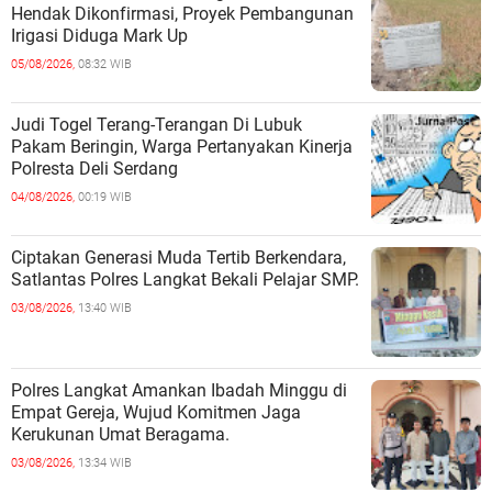
menyampaikan bahwa Muspika Kecamatan
Hendak Dikonfirmasi, Proyek Pembangunan
Sipispis selalu bersinergi dan berkolaborasi,
Irigasi Diduga Mark Up
sering melaksanakan kegiatan gotong royong
05/08/2026,
08:32 WIB
bersama, serta selalu berkomunikasi dan
berkordinasi dalam segala hal.Dalam
sambutannya, Kapolres Tebing Tinggi AKBP
Judi Togel Terang-Terangan Di Lubuk
Andreas Luhut Jaya Tampubolon, S.IK., M.K.P.,
Pakam Beringin, Warga Pertanyakan Kinerja
menyampaikan rasa syukurnya kepada Tuhan
Polresta Deli Serdang
Yang Maha Esa atas nikmat kesehatan dan
04/08/2026,
00:19 WIB
karunia yang diberikan.Kapolre
Ciptakan Generasi Muda Tertib Berkendara,
Satlantas Polres Langkat Bekali Pelajar SMP.
03/08/2026,
13:40 WIB
Polres Langkat Amankan Ibadah Minggu di
Empat Gereja, Wujud Komitmen Jaga
Kerukunan Umat Beragama.
03/08/2026,
13:34 WIB