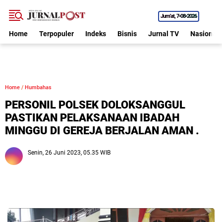
Jum'at
7•08•2026
Home
Terpopuler
Indeks
Bisnis
Jurnal TV
Nasional
Home
/
Humbahas
PERSONIL POLSEK DOLOKSANGGUL
PASTIKAN PELAKSANAAN IBADAH
MINGGU DI GEREJA BERJALAN AMAN .
Senin, 26 Juni 2023, 05.35 WIB