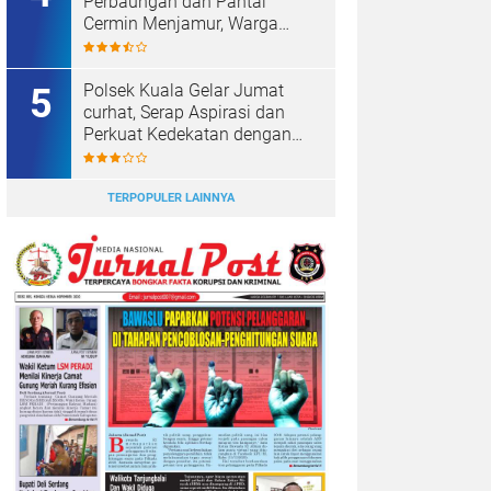
Perbaungan dan Pantai
Cermin Menjamur, Warga
Desak Kapolres Serge
Tangkap Judi Togel
Polsek Kuala Gelar Jumat
curhat, Serap Aspirasi dan
Perkuat Kedekatan dengan
Masyarakat.
TERPOPULER LAINNYA