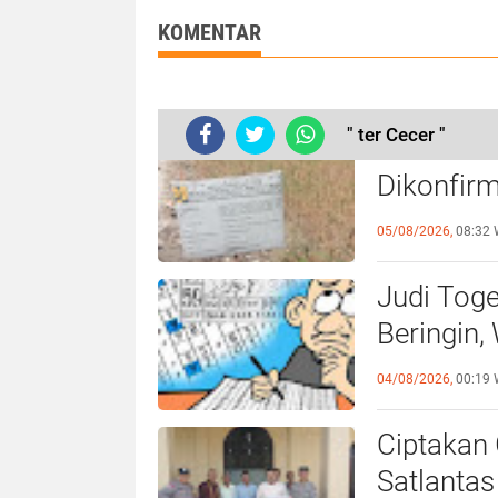
Kapoldasu
Paket Sembako
KOMENTAR
" ter Cecer "
Ketua P3A
Dikonfirm
Diduga M
05/08/2026,
08:32 
Judi Tog
Beringin,
Deli Serd
04/08/2026,
00:19 
Ciptakan 
Satlantas