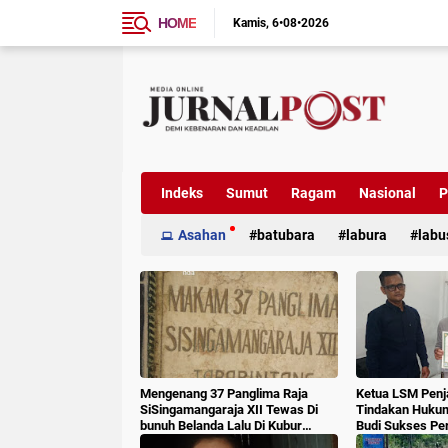
HOME
Kamis
6•08•2026
Indeks
Sumut
Ragam
Nasional
P
Asahan
batubara
labura
labu
Mengenang 37 Panglima Raja
Ketua LSM Penj
SiSingamangaraja XII Tewas Di
Tindakan Huku
bunuh Belanda Lalu Di Kubur
Budi Sukses Pe
Massal Oleh Masyarakat