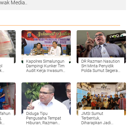
wak Media..
Kapolres Simalungun
DR Razman Nasution
ol
Dampingi Kunker Tim
SH Minta Penyidik
k
Audit Kerja Irwasum
Polda Sumut Segera
kap
Polri TA 2022 Dalam
Periksa Hendrik
arkoba
Rangka Aspek
un,
Pelaksanaan dan
Pendalaman Empat
Polres
 Tahun
Diduga Tipu
JMSI Sumut
,
Pengusaha Tempat
Terbentuk,
k
Hiburan, Razman
Diharapkan Jadi
50
Desak Pelaku Segera
Wadah Perusahaan