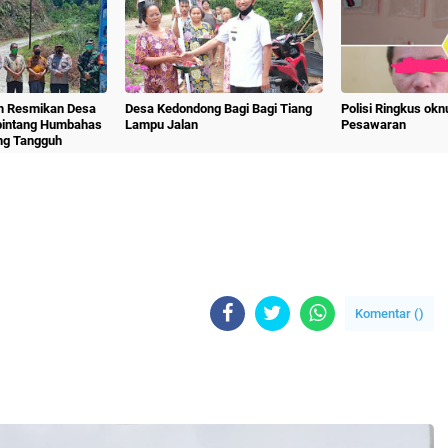
m Resmikan Desa
Desa Kedondong Bagi Bagi Tiang
Polisi Ringkus ok
bintang Humbahas
Lampu Jalan
Pesawaran
ng Tangguh
Komentar (
)