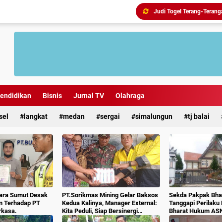
endidikan
Bisnis
Jurnal TV
Olahraga
sel
langkat
medan
sergai
simalungun
tj balai
ara Sumut Desak
PT.Sorikmas Mining Gelar Baksos
Sekda Pakpak Bhar
m Terhadap PT
Kedua Kalinya, Manager External:
Tanggapi Perilaku
rkasa.
Kita Peduli, Siap Bersinergi
Bharat Hukum AS
Dengan Pemda & Masyarakat.