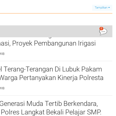
Ditangkap
Media Online yang
Profesional
Tampilkan
0
 Tirta Setia Menghindar Saat Hendak
asi, Proyek Pembangunan Irigasi
ark Up
WIB
el Terang-Terangan Di Lubuk Pakam
 Warga Pertanyakan Kinerja Polresta
ang
WIB
Generasi Muda Tertib Berkendara,
 Polres Langkat Bekali Pelajar SMP.