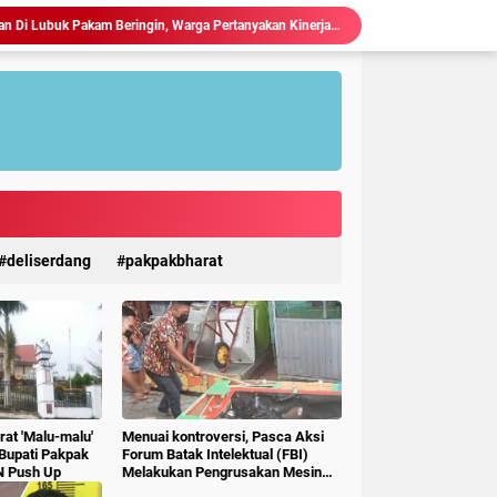
Judi Togel Terang-Terangan Di Lubuk Pakam Beringin, Warga Pertanyakan Kinerja Polresta Deli Serdang
Ciptakan Generasi Muda Tertib Berkendara, Satlantas Polres Langkat Bekali Pelajar SMP.
Polres Langkat Amankan Ibadah Minggu di Empat Gereja, Wujud Komitmen Jaga Kerukunan Umat Beragama.
Maraknya Judi Togel Di Perbaungan dan Pantai Cermin Menjamur, Warga Desak Kapolres Serge Tangkap Judi Togel
Polsek Kuala Gelar Jumat curhat, Serap Aspirasi dan Perkuat Kedekatan dengan Masyarakat.
Kapolres Langkat Salurkan Bantuan untuk Korban Banjir di Besitang Pastikan Polri Hadir di Tengah Masyarakat.
Sambangi Pos Kamling di Desa Suka Rakyat, Bhabinkamtibmas Polsek Bahorok Sampaikan Pesan Kamtibmas kepada Warga.
Kapolres Langkat Salurkan Bantuan dan Trauma Healing bagi Korban Pencabulan di Secanggang.
TERIMA KUNKER RESES KOMISI X DPR RI, WALI KOTA TEBING TINGGI DORONG SINERGI PUSAT-DAERAH UNTUK SDM UNGGUL.
deliserdang
pakpakbharat
Ketua P3A Tirta Setia Menghindar Saat Hendak Dikonfirmasi, Proyek Pembangunan Irigasi Diduga Mark Up
at 'Malu-malu'
Menuai kontroversi, Pasca Aksi
 Bupati Pakpak
Forum Batak Intelektual (FBI)
N Push Up
Melakukan Pengrusakan Mesin
Ketangkasan Judi Ikan Ikan