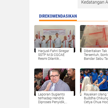
Kedatangan A
DIREKOMENDASIKAN
Harjusli Fahri Siregar
Diberitakan Tak
SSTP M.Si CGCAE
Tersentuh, Sont
Resmi Dilantik
Bandar Sabu Ta
Sebagai Ketua PMI
Berkutik Ditang
Padang
Personel Sat N
LawasArdiantobyArdiantoOctober
Polres Simalung
28, 2022Harjusli Fahri
115 Paket Sabu
Siregar SSTP M.Si
Ditemukan Dari
CGCAE Resmi Dilantik
Tangan Pelaku
Sebagai Ketua PMI
Padang Lawas.
Laporan Sugianto
Rayakan Ulang
terhadap Hendrik
Buddha Chikung
Diproses Penyidik,
Cetya Chua Hoc
Razman Apresiasi
Keng Bagikan 2