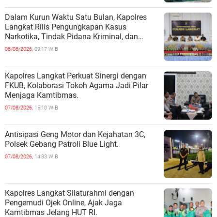
Dalam Kurun Waktu Satu Bulan, Kapolres
Langkat Rilis Pengungkapan Kasus
Narkotika, Tindak Pidana Kriminal, dan
Kekerasan Seksual terhadap Anak.
08/08/2026,
09:17 WIB
Kapolres Langkat Perkuat Sinergi dengan
FKUB, Kolaborasi Tokoh Agama Jadi Pilar
Menjaga Kamtibmas.
07/08/2026,
15:10 WIB
Antisipasi Geng Motor dan Kejahatan 3C,
Polsek Gebang Patroli Blue Light.
07/08/2026,
14:33 WIB
Kapolres Langkat Silaturahmi dengan
Pengemudi Ojek Online, Ajak Jaga
Kamtibmas Jelang HUT RI.