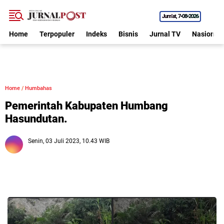
Jum'at
7•08•2026
Home
Terpopuler
Indeks
Bisnis
Jurnal TV
Nasional
Home
/
Humbahas
Pemerintah Kabupaten Humbang
Hasundutan.
Senin, 03 Juli 2023, 10.43 WIB