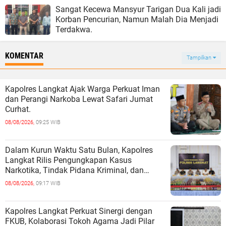
Sangat Kecewa Mansyur Tarigan Dua Kali jadi
Korban Pencurian, Namun Malah Dia Menjadi
Terdakwa.
KOMENTAR
Tampilkan
Kapolres Langkat Ajak Warga Perkuat Iman
dan Perangi Narkoba Lewat Safari Jumat
Curhat.
08/08/2026,
09:25 WIB
Dalam Kurun Waktu Satu Bulan, Kapolres
Langkat Rilis Pengungkapan Kasus
Narkotika, Tindak Pidana Kriminal, dan
Kekerasan Seksual terhadap Anak.
08/08/2026,
09:17 WIB
Kapolres Langkat Perkuat Sinergi dengan
FKUB, Kolaborasi Tokoh Agama Jadi Pilar