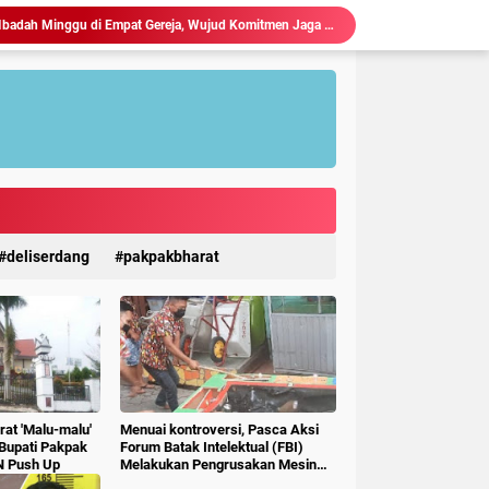
Polres Langkat Amankan Ibadah Minggu di Empat Gereja, Wujud Komitmen Jaga Kerukunan Umat Beragama.
Maraknya Judi Togel Di Perbaungan dan Pantai Cermin Menjamur, Warga Desak Kapolres Serge Tangkap Judi Togel
Polsek Kuala Gelar Jumat curhat, Serap Aspirasi dan Perkuat Kedekatan dengan Masyarakat.
Kapolres Langkat Salurkan Bantuan untuk Korban Banjir di Besitang Pastikan Polri Hadir di Tengah Masyarakat.
Sambangi Pos Kamling di Desa Suka Rakyat, Bhabinkamtibmas Polsek Bahorok Sampaikan Pesan Kamtibmas kepada Warga.
Kapolres Langkat Salurkan Bantuan dan Trauma Healing bagi Korban Pencabulan di Secanggang.
TERIMA KUNKER RESES KOMISI X DPR RI, WALI KOTA TEBING TINGGI DORONG SINERGI PUSAT-DAERAH UNTUK SDM UNGGUL.
Ketua P3A Tirta Setia Menghindar Saat Hendak Dikonfirmasi, Proyek Pembangunan Irigasi Diduga Mark Up
Judi Togel Terang-Terangan Di Lubuk Pakam Beringin, Warga Pertanyakan Kinerja Polresta Deli Serdang
deliserdang
pakpakbharat
Ciptakan Generasi Muda Tertib Berkendara, Satlantas Polres Langkat Bekali Pelajar SMP.
at 'Malu-malu'
Menuai kontroversi, Pasca Aksi
 Bupati Pakpak
Forum Batak Intelektual (FBI)
N Push Up
Melakukan Pengrusakan Mesin
Ketangkasan Judi Ikan Ikan