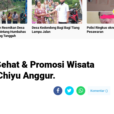
m Resmikan Desa
Desa Kedondong Bagi Bagi Tiang
Polisi Ringkus ok
bintang Humbahas
Lampu Jalan
Pesawaran
ng Tangguh
Sehat & Promosi Wisata
Chiyu Anggur.
Komentar (
)