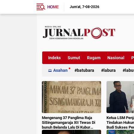
HOME
Jum'at
7•08•2026
Indeks
Sumut
Ragam
Nasional
P
Asahan
batubara
labura
labu
Mengenang 37 Panglima Raja
Ketua LSM Penj
SiSingamangaraja XII Tewas Di
Tindakan Huku
bunuh Belanda Lalu Di Kubur
Budi Sukses Pe
Massal Oleh Masyarakat