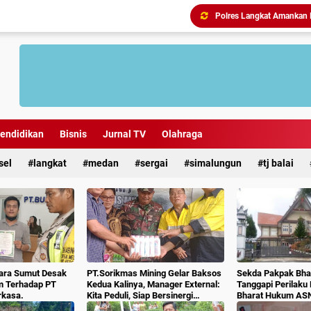
endidikan
Bisnis
Jurnal TV
Olahraga
sel
langkat
medan
sergai
simalungun
tj balai
ara Sumut Desak
PT.Sorikmas Mining Gelar Baksos
Sekda Pakpak Bhar
m Terhadap PT
Kedua Kalinya, Manager External:
Tanggapi Perilaku
rkasa.
Kita Peduli, Siap Bersinergi
Bharat Hukum AS
Dengan Pemda & Masyarakat.