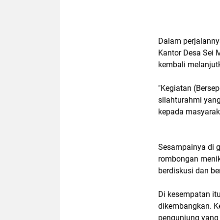
Dalam perjalanny
Kantor Desa Sei 
kembali melanjut
"Kegiatan (Berse
silahturahmi yang
kepada masyaraka
Sesampainya di g
rombongan menikm
berdiskusi dan b
Di kesempatan itu
dikembangkan. K
pengunjung yang