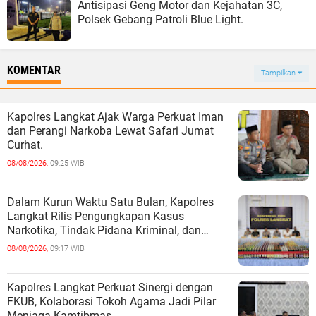
Antisipasi Geng Motor dan Kejahatan 3C,
Polsek Gebang Patroli Blue Light.
KOMENTAR
Tampilkan
Kapolres Langkat Ajak Warga Perkuat Iman
dan Perangi Narkoba Lewat Safari Jumat
Curhat.
08/08/2026,
09:25 WIB
Dalam Kurun Waktu Satu Bulan, Kapolres
Langkat Rilis Pengungkapan Kasus
Narkotika, Tindak Pidana Kriminal, dan
Kekerasan Seksual terhadap Anak.
08/08/2026,
09:17 WIB
Kapolres Langkat Perkuat Sinergi dengan
FKUB, Kolaborasi Tokoh Agama Jadi Pilar
Menjaga Kamtibmas.