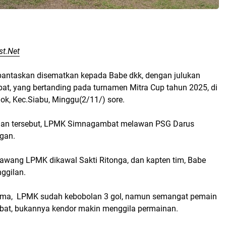
st.Net
 pantaskan disematkan kepada Babe dkk, dengan julukan
t, yang bertanding pada turnamen Mitra Cup tahun 2025, di
k, Kec.Siabu, Minggu(2/11/) sore.
gan tersebut, LPMK Simnagambat melawan PSG Darus
gan.
awang LPMK dikawal Sakti Ritonga, dan kapten tim, Babe
ggilan.
ama, LPMK sudah kebobolan 3 gol, namun semangat pemain
t, bukannya kendor makin menggila permainan.