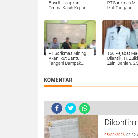
Bosi III Ucapkan
PT.Sorikmas Mi
Terima Kasih Kepada
Ikut Tangani
PT.Sorikmas Mining.
Normalisasi Sun
Aek Sibontar, Desa
Bonan Dolok.ny
PT.Sorikmas Mining
166 Pejabat Ma
Akan Ikut Bantu
Dilantik,. H. Zulki
Tangani Dampak
Zaini Dahlan, S.
Banjir Di Persawahan
Resmi Dilantik O
Desa Tangga Bosi.
Bupati Madina
Menjadi Camat
KOMENTAR
Batahan, Dan
Harapan Baru B
Kemajuan Keca
Batahan.
Ketua P3A
Dikonfirm
Diduga M
05/08/2026,
08:32 