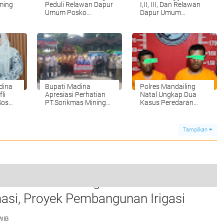
ming
Peduli Relawan Dapur
I,II, III, Dan Relawan
Umum Posko
Dapur Umum
gai
Penanganan Banjir Di
Ucapkan Terima Kasih
SDN 037.
Kepada PT.Sorikmas
a
Mining.
dina
Bupati Madina
Polres Mandailing
fli
Apresiasi Perhatian
Natal Ungkap Dua
Sos
PT.Sorikmas Mining
Kasus Peredaran
leh
Terhadap Bencana
Narkotika di
Banjir.
Kecamatan Natal dan
Panyabungan.
Tampilkan
agi
matan
 Tirta Setia Menghindar Saat Hendak
Menyala LPMK Simangambat, Kalah Bertanding Bukan Berarti Menyerah, Tapi Makin Semangat.
asi, Proyek Pembangunan Irigasi
0
ark Up
WIB