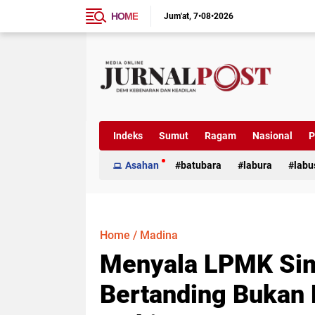
HOME
Jum'at
7•08•2026
Indeks
Sumut
Ragam
Nasional
P
Asahan
batubara
labura
labu
Home
/
Madina
Menyala LPMK Sim
Bertanding Bukan 