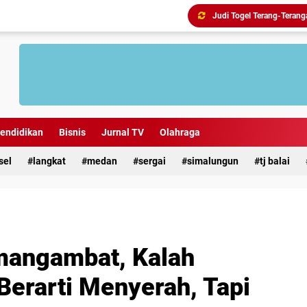
endidikan
Bisnis
Jurnal TV
Olahraga
sel
langkat
medan
sergai
simalungun
tj balai
angambat, Kalah
Berarti Menyerah, Tapi