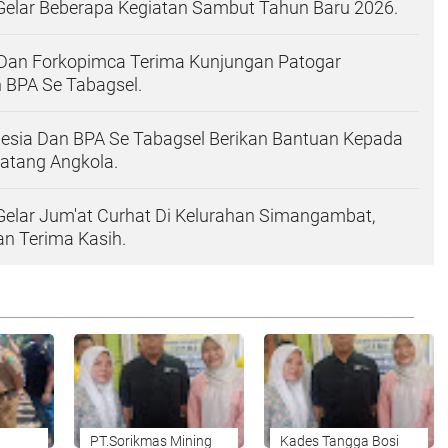
Gelar Beberapa Kegiatan Sambut Tahun Baru 2026.
Dan Forkopimca Terima Kunjungan Patogar
 BPA Se Tabagsel.
nesia Dan BPA Se Tabagsel Berikan Bantuan Kepada
atang Angkola.
Gelar Jum'at Curhat Di Kelurahan Simangambat,
n Terima Kasih.
PT.Sorikmas Mining
Kades Tangga Bosi