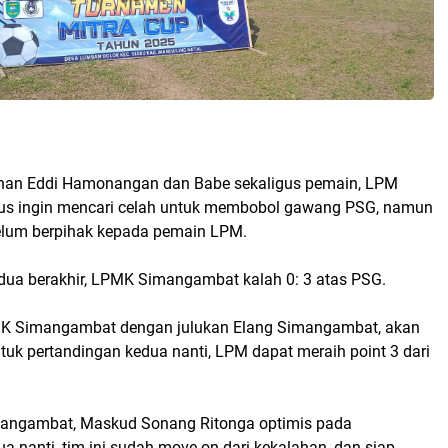
ihan Eddi Hamonangan dan Babe sekaligus pemain, LPM
us ingin mencari celah untuk membobol gawang PSG, namun
elum berpihak kepada pemain LPM.
ua berakhir, LPMK Simangambat kalah 0: 3 atas PSG.
K Simangambat dengan julukan Elang Simangambat, akan
tuk pertandingan kedua nanti, LPM dapat meraih point 3 dari
angambat, Maskud Sonang Ritonga optimis pada
a nanti, tim ini sudah move on dari kekalahan, dan siap