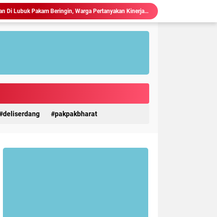
Judi Togel Terang-Terangan Di Lubuk Pakam Beringin, Warga Pertanyakan Kinerja Polresta Deli Serdang
Ciptakan Generasi Muda Tertib Berkendara, Satlantas Polres Langkat Bekali Pelajar SMP.
Polres Langkat Amankan Ibadah Minggu di Empat Gereja, Wujud Komitmen Jaga Kerukunan Umat Beragama.
Maraknya Judi Togel Di Perbaungan dan Pantai Cermin Menjamur, Warga Desak Kapolres Serge Tangkap Judi Togel
Polsek Kuala Gelar Jumat curhat, Serap Aspirasi dan Perkuat Kedekatan dengan Masyarakat.
Kapolres Langkat Salurkan Bantuan untuk Korban Banjir di Besitang Pastikan Polri Hadir di Tengah Masyarakat.
Sambangi Pos Kamling di Desa Suka Rakyat, Bhabinkamtibmas Polsek Bahorok Sampaikan Pesan Kamtibmas kepada Warga.
Kapolres Langkat Salurkan Bantuan dan Trauma Healing bagi Korban Pencabulan di Secanggang.
TERIMA KUNKER RESES KOMISI X DPR RI, WALI KOTA TEBING TINGGI DORONG SINERGI PUSAT-DAERAH UNTUK SDM UNGGUL.
deliserdang
pakpakbharat
Ketua P3A Tirta Setia Menghindar Saat Hendak Dikonfirmasi, Proyek Pembangunan Irigasi Diduga Mark Up