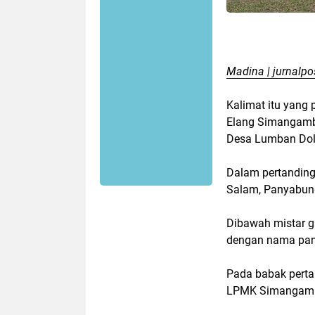
Madina | jurnalpo
Kalimat itu yang
Elang Simangamba
Desa Lumban Dolo
Dalam pertandin
Salam, Panyabun
Dibawah mistar g
dengan nama pan
Pada babak pert
LPMK Simangamba