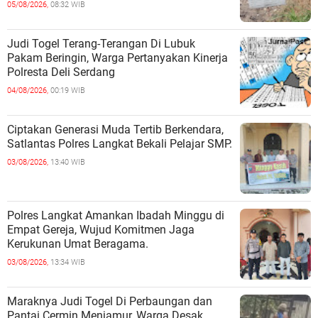
05/08/2026,
08:32 WIB
beserta kursi, meja, dan kepingan kayu yang
diduga digunakan sebagai perlengkapan
aktivitas penyalahgunaan narkoba. Seluruh
Judi Togel Terang-Terangan Di Lubuk
fasilitas tersebut kemudian dimusnahkan di
Pakam Beringin, Warga Pertanyakan Kinerja
lokasi.Tidak berhenti sampai di situ, petugas
Polresta Deli Serdang
kembali menyusuri area sekitar hingga
04/08/2026,
00:19 WIB
menemukan satu titik lain yang masih berada
di Desa Bubun. Di dalam areal perkebunan
kelapa sawit, tim menemukan sejumlah klip
Ciptakan Generasi Muda Tertib Berkendara,
plastik kosong serta pipet yang telah
Satlantas Polres Langkat Bekali Pelajar SMP.
dimodifikasi menjadi sekop, yang diduga
03/08/2026,
13:40 WIB
berkaitan dengan aktivitas penyalahgunaan
narkotika. Gubuk yang diduga digunakan
sebagai tempat berkumpul dan
penyalahgunaan narkoba itu juga langsung
Polres Langkat Amankan Ibadah Minggu di
dibongkar dan dimusnahkan.Proses
Empat Gereja, Wujud Komitmen Jaga
pemusnahan dilakukan secara terbuka dan
Kerukunan Umat Beragama.
disaksikan langsung oleh perangkat desa
03/08/2026,
13:34 WIB
serta sejumlah warga setempat. Langkah
tersebut merupakan bentuk transparansi dan
akuntabilitas dalam pelaksanaan tugas
Maraknya Judi Togel Di Perbaungan dan
kepolisian, sekaligus memperkuat sinergi
Pantai Cermin Menjamur, Warga Desak