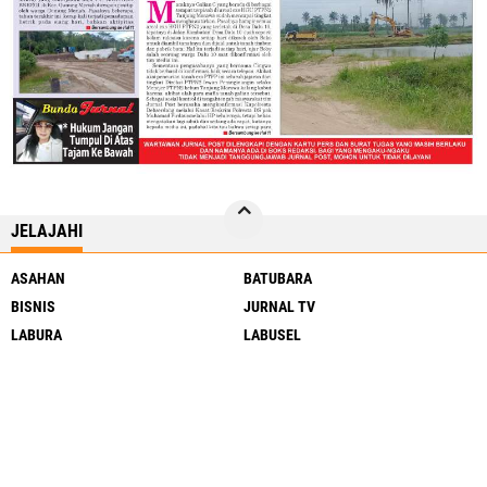
JELAJAHI
ASAHAN
BATUBARA
BISNIS
JURNAL TV
LABURA
LABUSEL
LANGKAT
MEDAN
NASIONAL
OLAHRAGA
PENDIDIKAN
RAGAM
SERGAI
SIMALUNGUN
SUMUT
TJ BALAI