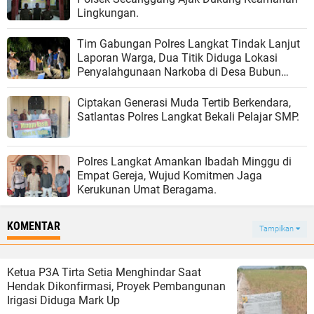
Lingkungan.
Tim Gabungan Polres Langkat Tindak Lanjut
Laporan Warga, Dua Titik Diduga Lokasi
Penyalahgunaan Narkoba di Desa Bubun
DimusnahkanLangkat – Komitmen Polres
Langkat dalam memberantas
Ciptakan Generasi Muda Tertib Berkendara,
penyalahgunaan narkoba terus diwujudkan
Satlantas Polres Langkat Bekali Pelajar SMP.
melalui langkah cepat menindaklanjuti setiap
informasi dari masyarakat. Kali ini, Tim
Gabungan Satres Narkoba Polres Langkat
Polres Langkat Amankan Ibadah Minggu di
dengan Polsek Tanjung Pura bergerak
Empat Gereja, Wujud Komitmen Jaga
menindaklanjuti laporan warga terkait adanya
Kerukunan Umat Beragama.
lokasi yang diduga kerap digunakan sebagai
tempat penyalahgunaan narkoba di Desa
KOMENTAR
Bubun, Kecamatan Tanjung Pura, Kabupaten
Tampilkan
Langkat. Senin malam (20/7/26)Dipimpin
oleh Kapolsek Tanjung Pura Iptu Mimpin
Ginting, S.H., M.H, tim gabungan langsung
Ketua P3A Tirta Setia Menghindar Saat
melakukan penyisiran di lokasi yang
Hendak Dikonfirmasi, Proyek Pembangunan
diinformasikan masyarakat. Pada titik
Irigasi Diduga Mark Up
pertama, petugas menemukan sebuah gubuk