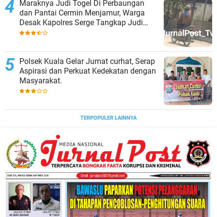
Maraknya Judi Togel Di Perbaungan
menegaskan bahwa perang melawan narkoba
dan Pantai Cermin Menjamur, Warga
akan terus dilakukan secara konsisten. Sinergi
Desak Kapolres Serge Tangkap Judi
antara kepolisian, pemerintah desa, dan
Togel
masyarakat menjadi fondasi utama untuk
mewujudkan lingkungan yang sehat, aman,
dan bebas dari ancaman narkotika demi
Polsek Kuala Gelar Jumat curhat, Serap
masa depan generasi penerus bangsa.Tim
Aspirasi dan Perkuat Kedekatan dengan
Gabungan Polres Langkat Tindak Lanjut
Masyarakat.
Laporan Warga, Dua Titik Diduga Lokasi
Penyalahgunaan Narkoba di Desa Bubun
Dimusnahkan.
TERPOPULER LAINNYA