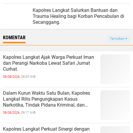
Kapolres Langkat Salurkan Bantuan dan
Trauma Healing bagi Korban Pencabulan di
Secanggang.
KOMENTAR
Tampilkan
Kapolres Langkat Ajak Warga Perkuat Iman
dan Perangi Narkoba Lewat Safari Jumat
Curhat.
08/08/2026,
09:25 WIB
Dalam Kurun Waktu Satu Bulan, Kapolres
Langkat Rilis Pengungkapan Kasus
Narkotika, Tindak Pidana Kriminal, dan
Kekerasan Seksual terhadap Anak.
08/08/2026,
09:17 WIB
Kapolres Langkat Perkuat Sinergi dengan