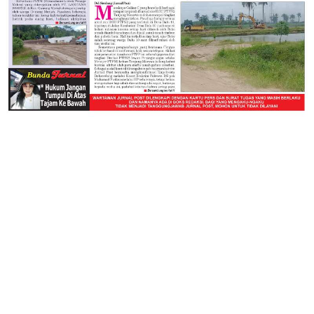
JELAJAHI
ASAHAN
BATUBARA
BISNIS
JURNAL TV
LABURA
LABUSEL
LANGKAT
MEDAN
NASIONAL
OLAHRAGA
PENDIDIKAN
RAGAM
SERGAI
SIMALUNGUN
SUMUT
TJ BALAI