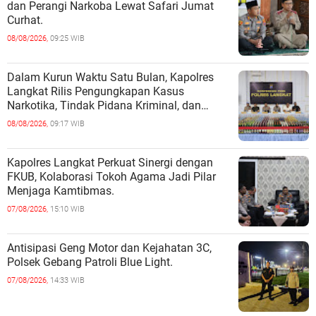
dan Perangi Narkoba Lewat Safari Jumat
Curhat.
08/08/2026,
09:25 WIB
Dalam Kurun Waktu Satu Bulan, Kapolres
Langkat Rilis Pengungkapan Kasus
Narkotika, Tindak Pidana Kriminal, dan
Kekerasan Seksual terhadap Anak.
08/08/2026,
09:17 WIB
Kapolres Langkat Perkuat Sinergi dengan
FKUB, Kolaborasi Tokoh Agama Jadi Pilar
Menjaga Kamtibmas.
07/08/2026,
15:10 WIB
Antisipasi Geng Motor dan Kejahatan 3C,
Polsek Gebang Patroli Blue Light.
07/08/2026,
14:33 WIB