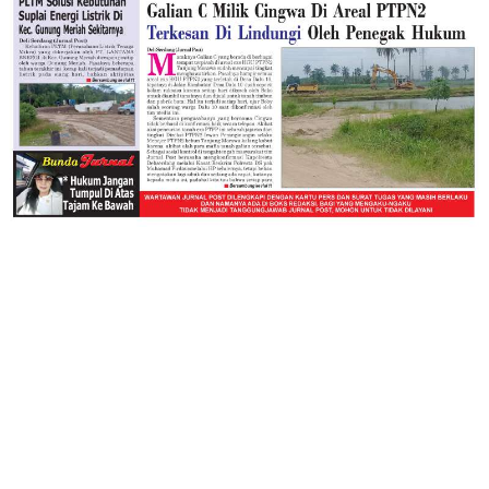
JELAJAHI
ASAHAN
BATUBARA
BISNIS
JURNAL TV
LABURA
LABUSEL
LANGKAT
MEDAN
NASIONAL
OLAHRAGA
PENDIDIKAN
RAGAM