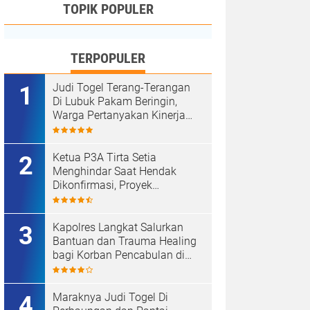
TOPIK POPULER
TERPOPULER
Judi Togel Terang-Terangan
Di Lubuk Pakam Beringin,
Warga Pertanyakan Kinerja
Polresta Deli Serdang
Ketua P3A Tirta Setia
Menghindar Saat Hendak
Dikonfirmasi, Proyek
Pembangunan Irigasi Diduga
Mark Up
Kapolres Langkat Salurkan
Bantuan dan Trauma Healing
bagi Korban Pencabulan di
Secanggang.