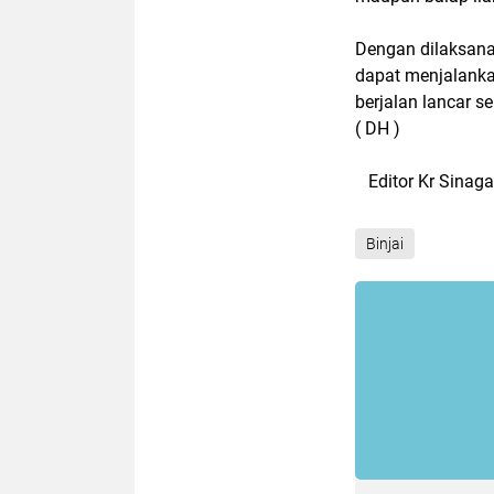
Dengan dilaksanak
dapat menjalanka
berjalan lancar s
( DH )
Editor Kr Sinag
Binjai
Terkait