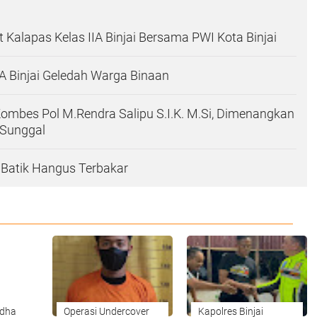
t Kalapas Kelas IIA Binjai Bersama PWI Kota Binjai
IA Binjai Geledah Warga Binaan
r Kombes Pol M.Rendra Salipu S.I.K. M.Si, Dimenangkan
 Sunggal
 Batik Hangus Terbakar
Adha
Operasi Undercover
Kapolres Binjai
injai
Satresnarkoba Polres
Bersama Timsus Anti
 Sapi
Binjai Berhasil
Begal Melaksanakan