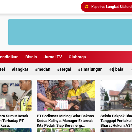
endidikan
Bisnis
Jurnal TV
Olahraga
sel
langkat
medan
sergai
simalungun
tj balai
Antisipasi Geng Motor dan
ara Sumut Desak
PT.Sorikmas Mining Gelar Baksos
Sekda Pakpak Bhar
m Terhadap PT
Kedua Kalinya, Manager External:
Tanggapi Perilaku
rkasa.
Kita Peduli, Siap Bersinergi
Bharat Hukum AS
Dengan Pemda & Masyarakat.