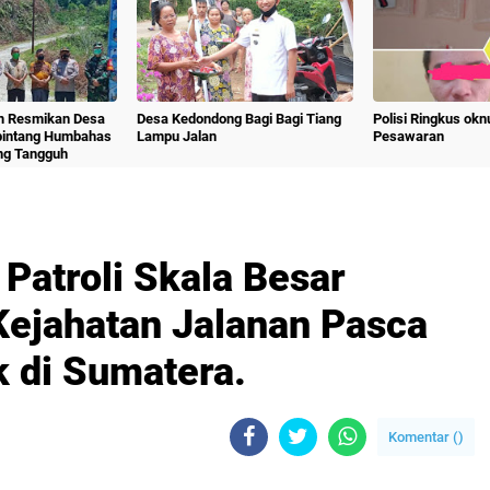
m Resmikan Desa
Desa Kedondong Bagi Bagi Tiang
Polisi Ringkus ok
bintang Humbahas
Lampu Jalan
Pesawaran
ng Tangguh
 Patroli Skala Besar
Kejahatan Jalanan Pasca
 di Sumatera.
Komentar (
)