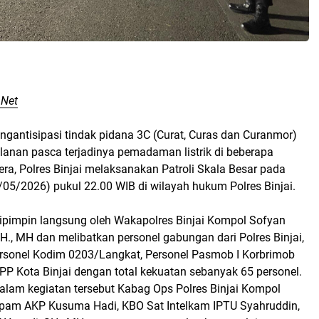
.Net
gantisipasi tindak pidana 3C (Curat, Curas dan Curanmor)
alanan pasca terjadinya pemadaman listrik di beberapa
era, Polres Binjai melaksanakan Patroli Skala Besar pada
05/2026) pukul 22.00 WIB di wilayah hukum Polres Binjai.
 dipimpin langsung oleh Wakapolres Binjai Kompol Sofyan
H., MH dan melibatkan personel gabungan dari Polres Binjai,
Personel Kodim 0203/Langkat, Personel Pasmob I Korbrimob
l PP Kota Binjai dengan total kekuatan sebanyak 65 personel.
dalam kegiatan tersebut Kabag Ops Polres Binjai Kompol
opam AKP Kusuma Hadi, KBO Sat Intelkam IPTU Syahruddin,