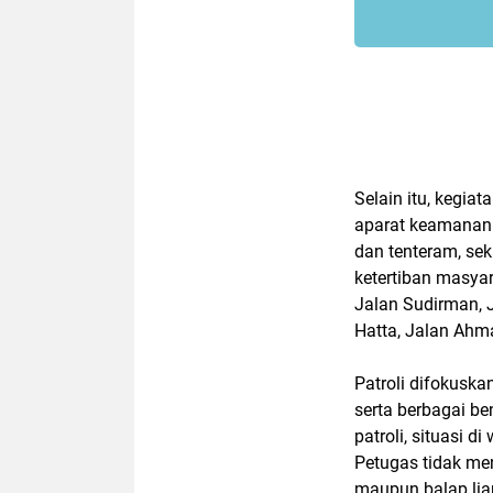
Selain itu, kegia
aparat keamanan
dan tenteram, se
ketertiban masyar
Jalan Sudirman, 
Hatta, Jalan Ahma
Patroli difokuska
serta berbagai be
patroli, situasi 
Petugas tidak me
maupun balap lia