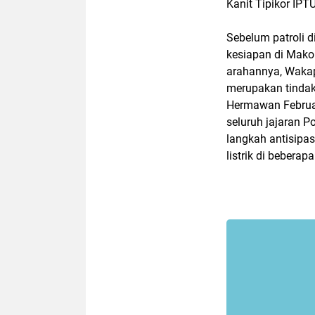
Kanit Tipikor IPT
Sebelum patroli d
kesiapan di Mako 
arahannya, Wakap
merupakan tindak
Hermawan Februan
seluruh jajaran 
langkah antisip
listrik di bebera