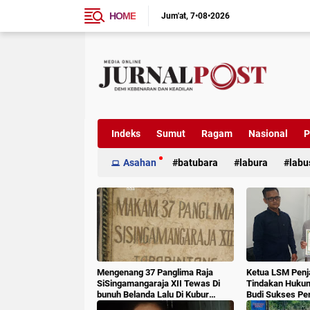
HOME
Jum'at
7•08•2026
Indeks
Sumut
Ragam
Nasional
P
Asahan
batubara
labura
labu
Mengenang 37 Panglima Raja
Ketua LSM Penj
SiSingamangaraja XII Tewas Di
Tindakan Huku
bunuh Belanda Lalu Di Kubur
Budi Sukses Pe
Massal Oleh Masyarakat