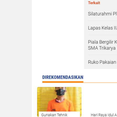
Silaturahmi Pl
Lapas Kelas I
Piala Bergili
SMA Trikarya
Ruko Pakaian
DIREKOMENDASIKAN
‎Gunakan Tehnik
Hari Raya Idul 
Under Cover, Seorang
1447 H, Polres B
Pria Ditangkap
Sembelih 7 Ekor