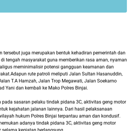
tan tersebut juga merupakan bentuk kehadiran pemerintah dan
 di tengah masyarakat guna memberikan rasa aman, nyaman
kaligus meminimalisir potensi gangguan keamanan dan
akat.Adapun rute patroli meliputi Jalan Sultan Hasanuddin,
Jalan T.A Hamzah, Jalan Trop Megawati, Jalan Soekarno
d Yani dan kembali ke Mako Polres Binjai.
n pada sasaran pelaku tindak pidana 3C, aktivitas geng motor
ntuk kejahatan jalanan lainnya. Dari hasil pelaksanaan
di wilayah hukum Polres Binjai terpantau aman dan kondusif.
nemukan adanya tindak pidana 3C, aktivitas geng motor
r selama kegiatan berlangsung.