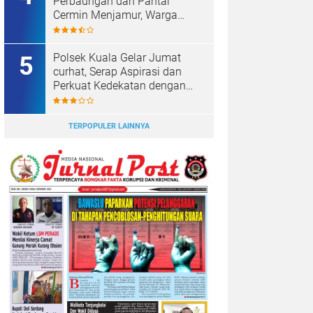
Maraknya Judi Togel Di
Perbaungan dan Pantai
Cermin Menjamur, Warga
Desak Kapolres Serge
Tangkap Judi Togel
Polsek Kuala Gelar Jumat
curhat, Serap Aspirasi dan
Perkuat Kedekatan dengan
Masyarakat.
TERPOPULER LAINNYA