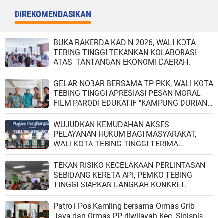
DIREKOMENDASIKAN
BUKA RAKERDA KADIN 2026, WALI KOTA
TEBING TINGGI TEKANKAN KOLABORASI
ATASI TANTANGAN EKONOMI DAERAH.
GELAR NOBAR BERSAMA TP PKK, WALI KOTA
TEBING TINGGI APRESIASI PESAN MORAL
FILM PARODI EDUKATIF "KAMPUNG DURIAN
GAK JADI RUNTUH.
WUJUDKAN KEMUDAHAN AKSES
PELAYANAN HUKUM BAGI MASYARAKAT,
WALI KOTA TEBING TINGGI TERIMA
PENGHARGAAN DARI KEMENTERIAN HUKUM
RI.
TEKAN RISIKO KECELAKAAN PERLINTASAN
SEBIDANG KERETA API, PEMKO TEBING
TINGGI SIAPKAN LANGKAH KONKRET.
Patroli Pos Kamling bersama Ormas Grib
Jaya dan Ormas PP diwilayah Kec. Sipispis