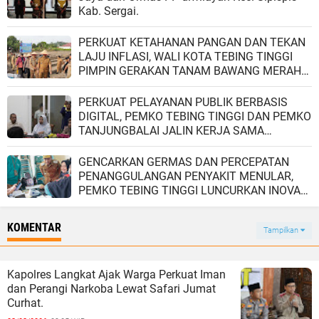
Kab. Sergai.
PERKUAT KETAHANAN PANGAN DAN TEKAN
LAJU INFLASI, WALI KOTA TEBING TINGGI
PIMPIN GERAKAN TANAM BAWANG MERAH
DI KELURAHAN MEKAR SENTOSA.
PERKUAT PELAYANAN PUBLIK BERBASIS
DIGITAL, PEMKO TEBING TINGGI DAN PEMKO
TANJUNGBALAI JALIN KERJA SAMA
STRATEGIS.
GENCARKAN GERMAS DAN PERCEPATAN
PENANGGULANGAN PENYAKIT MENULAR,
PEMKO TEBING TINGGI LUNCURKAN INOVASI
"PINTU RADIASI" UNTUK PERCEPAT DETEKSI
TBC.
KOMENTAR
Tampilkan
Kapolres Langkat Ajak Warga Perkuat Iman
dan Perangi Narkoba Lewat Safari Jumat
Curhat.