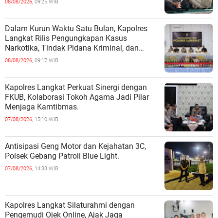
08/08/2026,
09:25 WIB
Dalam Kurun Waktu Satu Bulan, Kapolres
Langkat Rilis Pengungkapan Kasus
Narkotika, Tindak Pidana Kriminal, dan
Kekerasan Seksual terhadap Anak.
08/08/2026,
09:17 WIB
Kapolres Langkat Perkuat Sinergi dengan
FKUB, Kolaborasi Tokoh Agama Jadi Pilar
Menjaga Kamtibmas.
07/08/2026,
15:10 WIB
Antisipasi Geng Motor dan Kejahatan 3C,
Polsek Gebang Patroli Blue Light.
07/08/2026,
14:33 WIB
Kapolres Langkat Silaturahmi dengan
Pengemudi Ojek Online, Ajak Jaga