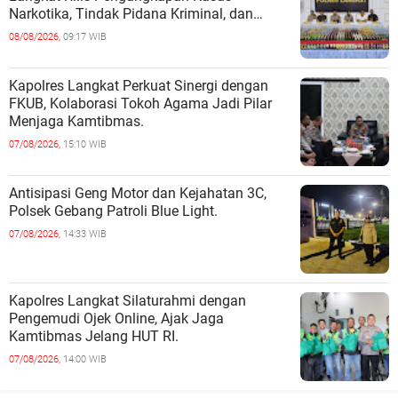
Narkotika, Tindak Pidana Kriminal, dan
Kekerasan Seksual terhadap Anak.
08/08/2026,
09:17 WIB
Kapolres Langkat Perkuat Sinergi dengan
FKUB, Kolaborasi Tokoh Agama Jadi Pilar
Menjaga Kamtibmas.
07/08/2026,
15:10 WIB
Antisipasi Geng Motor dan Kejahatan 3C,
Polsek Gebang Patroli Blue Light.
07/08/2026,
14:33 WIB
Kapolres Langkat Silaturahmi dengan
Pengemudi Ojek Online, Ajak Jaga
Kamtibmas Jelang HUT RI.
07/08/2026,
14:00 WIB