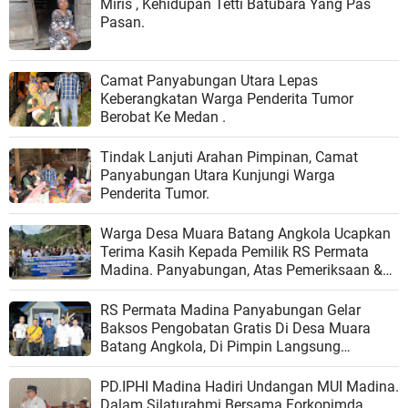
Miris , Kehidupan Tetti Batubara Yang Pas
Pasan.
Camat Panyabungan Utara Lepas
Keberangkatan Warga Penderita Tumor
Berobat Ke Medan .
Tindak Lanjuti Arahan Pimpinan, Camat
Panyabungan Utara Kunjungi Warga
Penderita Tumor.
Warga Desa Muara Batang Angkola Ucapkan
Terima Kasih Kepada Pemilik RS Permata
Madina. Panyabungan, Atas Pemeriksaan &
Pengobatan Gratis.
RS Permata Madina Panyabungan Gelar
Baksos Pengobatan Gratis Di Desa Muara
Batang Angkola, Di Pimpin Langsung
dr.H.Safi'i Siregar Sp OG.
PD.IPHI Madina Hadiri Undangan MUI Madina.
Dalam Silaturahmi Bersama Forkopimda