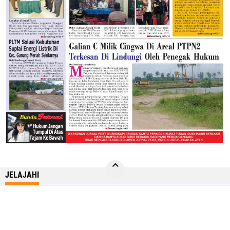
JELAJAHI
ASAHAN
BATUBARA
BISNIS
JURNAL TV
LABURA
LABUSEL