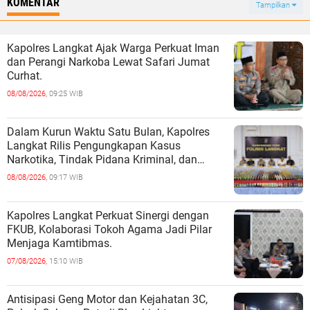
KOMENTAR
Tampilkan
Kapolres Langkat Ajak Warga Perkuat Iman
dan Perangi Narkoba Lewat Safari Jumat
Curhat.
08/08/2026,
09:25 WIB
Dalam Kurun Waktu Satu Bulan, Kapolres
Langkat Rilis Pengungkapan Kasus
Narkotika, Tindak Pidana Kriminal, dan
Kekerasan Seksual terhadap Anak.
08/08/2026,
09:17 WIB
Kapolres Langkat Perkuat Sinergi dengan
FKUB, Kolaborasi Tokoh Agama Jadi Pilar
Menjaga Kamtibmas.
07/08/2026,
15:10 WIB
Antisipasi Geng Motor dan Kejahatan 3C,