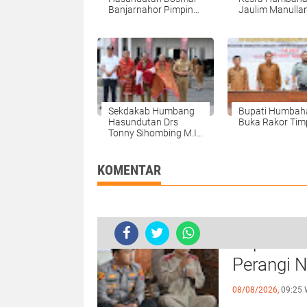
Banjarnahor Pimpin
Jaulim Manulla
Upacara Hari
Kekayaan Rp 2,
Pahlawan Nasional
Sekdakab Humbang
Bupati Humbah
Hasundutan Drs
Buka Rakor Tim
Tonny Sihombing M.IP
Purna Bakti.
KOMENTAR
Kapolres
Bupati Humbahas Sangat Mendukun
Perangi N
08/08/2026,
09:25 