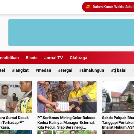
Antisipasi Geng Motor dan
endidikan
Bisnis
Jurnal TV
Olahraga
sel
langkat
medan
sergai
simalungun
tj balai
ara Sumut Desak
PT.Sorikmas Mining Gelar Baksos
Sekda Pakpak Bhar
m Terhadap PT
Kedua Kalinya, Manager External:
Tanggapi Perilaku
rkasa.
Kita Peduli, Siap Bersinergi
Bharat Hukum AS
Dengan Pemda & Masyarakat.