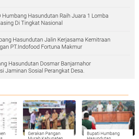
D Humbang Hasundutan Raih Juara 1 Lomba
sing Di Tingkat Nasional
ng Hasundutan Jalin Kerjasama Kemitraan
engan PT.Indofood Fortuna Makmur
ng Hasundutan Dosmar Banjarnahor
si Jaminan Sosial Perangkat Desa.
pen
Gerakan Pangan
Bupati Humbang
as
Murah Kabupaten
Hasundutan