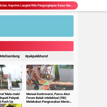
Dalam Kurun Waktu Satu Bulan, Kapolres Langkat Rilis Pengungkapan Kasus Narkotika, Tindak Pidana Kriminal, dan Kekerasan Seksual terhadap Anak.
Kapolres Langkat Perkuat Sinergi dengan FKUB, Kolaborasi Tokoh Agama Jadi Pilar Menjaga Kamtibmas.
 Kejahatan 3C, Polsek Gebang Patroli Blue Light.
Kapolres Langkat Silaturahmi dengan Pengemudi Ojek Online, Ajak Jaga Kamtibmas Jelang HUT RI.
Ketua P3A Tirta Setia Menghindar Saat Hendak Dikonfirmasi, Proyek Pembangunan Irigasi Diduga Mark Up
Judi Togel Terang-Terangan Di Lubuk Pakam Beringin, Warga Pertanyakan Kinerja Polresta Deli Serdang
Ciptakan Generasi Muda Tertib Berkendara, Satlantas Polres Langkat Bekali Pelajar SMP.
Polres Langkat Amankan Ibadah Minggu di Empat Gereja, Wujud Komitmen Jaga Kerukunan Umat Beragama.
Maraknya Judi Togel Di Perbaungan dan Pantai Cermin Menjamur, Warga Desak Kapolres Serge Tangkap Judi Togel
deliserdang
pakpakbharat
Kapolres Langkat Ajak Warga Perkuat Iman dan Perangi Narkoba Lewat Safari Jumat Curhat.
at 'Malu-malu'
Menuai kontroversi, Pasca Aksi
 Bupati Pakpak
Forum Batak Intelektual (FBI)
N Push Up
Melakukan Pengrusakan Mesin
Ketangkasan Judi Ikan Ikan