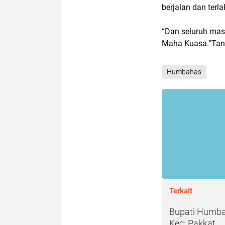
berjalan dan ter
“Dan seluruh ma
Maha Kuasa.”Tand
Humbahas
Terkait
Bupati Humba
Kec; Pakkat