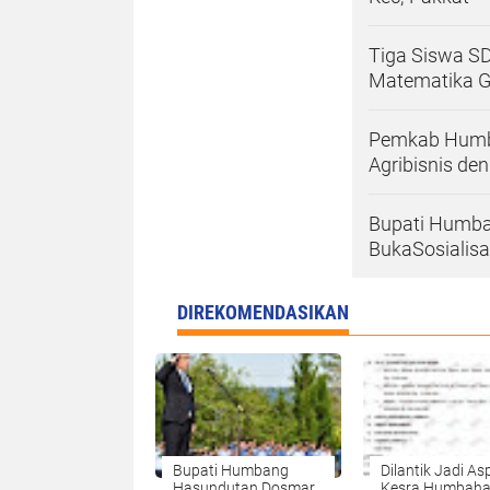
Tiga Siswa S
Matematika Ga
Pemkab Humba
Agribisnis d
Bupati Humba
BukaSosialisa
DIREKOMENDASIKAN
Bupati Humbang
Dilantik Jadi As
Hasundutan Dosmar
Kesra Humbah