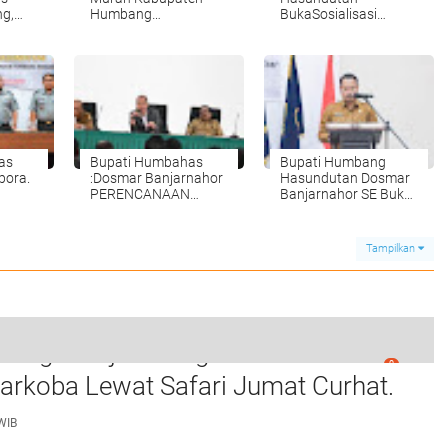
ng,
Humbang
BukaSosialisasi
8 M
Hasundutan
Jaminan Sosial
Perangkat Desa
as
Bupati Humbahas
Bupati Humbang
pora.
:Dosmar Banjarnahor
Hasundutan Dosmar
PERENCANAAN
Banjarnahor SE Buka
MENENTUKAN
Rakor Timpora.
KEBERHASILAN
PEMBANGUNAN .
Tampilkan
 Langkat Ajak Warga Perkuat Iman dan
0
g Pemerintah Pusat Menuju Kurikulum Merdeka
arkoba Lewat Safari Jumat Curhat.
WIB