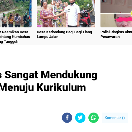
m Resmikan Desa
Desa Kedondong Bagi Bagi Tiang
Polisi Ringkus ok
bintang Humbahas
Lampu Jalan
Pesawaran
ng Tangguh
 Sangat Mendukung
 Menuju Kurikulum
Komentar (
)