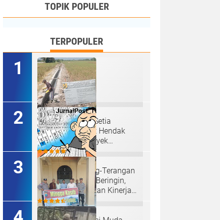
TOPIK POPULER
TERPOPULER
Ketua P3A Tirta Setia
Menghindar Saat Hendak
Dikonfirmasi, Proyek
Pembangunan Irigasi Diduga
Mark Up
Judi Togel Terang-Terangan
Di Lubuk Pakam Beringin,
Warga Pertanyakan Kinerja
Polresta Deli Serdang