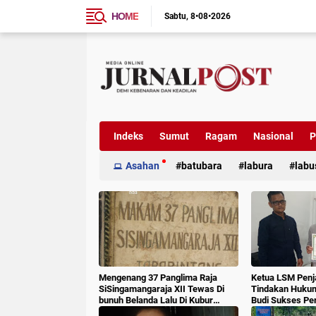
HOME
Sabtu
8•08•2026
Indeks
Sumut
Ragam
Nasional
P
Asahan
batubara
labura
labu
Mengenang 37 Panglima Raja
Ketua LSM Penj
SiSingamangaraja XII Tewas Di
Tindakan Huku
bunuh Belanda Lalu Di Kubur
Budi Sukses Pe
Massal Oleh Masyarakat