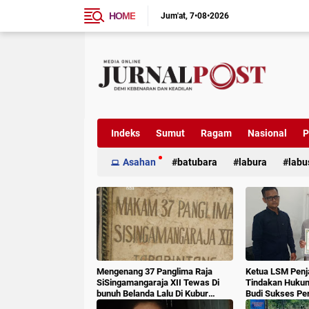
HOME
Jum'at
7•08•2026
Indeks
Sumut
Ragam
Nasional
P
Asahan
batubara
labura
labu
Mengenang 37 Panglima Raja
Ketua LSM Penj
SiSingamangaraja XII Tewas Di
Tindakan Huku
bunuh Belanda Lalu Di Kubur
Budi Sukses Pe
Massal Oleh Masyarakat