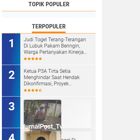
TOPIK POPULER
TERPOPULER
Judi Togel Terang-Terangan
Di Lubuk Pakam Beringin,
Warga Pertanyakan Kinerja
Polresta Deli Serdang
Ketua P3A Tirta Setia
Menghindar Saat Hendak
Dikonfirmasi, Proyek
Pembangunan Irigasi Diduga
Mark Up