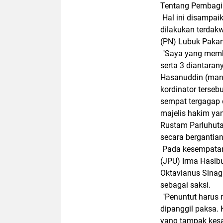
Tentang Pembagi
Hal ini disampai
dilakukan terdak
(PN) Lubuk Pakam
"Saya yang memb
serta 3 diantara
Hasanuddin (man
kordinator terseb
sempat tergagap
majelis hakim ya
Rustam Parluhuta
secara bergantian
Pada kesempatan 
(JPU) Irma Hasibu
Oktavianus Sinag
sebagai saksi.
"Penuntut harus 
dipanggil paksa. 
yang tampak kesa