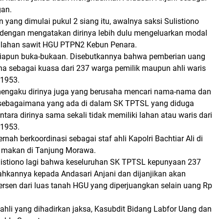
gan.
yang dimulai pukul 2 siang itu, awalnya saksi Sulistiono
t dengan mengatakan dirinya lebih dulu mengeluarkan modal
 lahan sawit HGU PTPN2 Kebun Penara.
iapun buka-bukaan. Disebutkannya bahwa pemberian uang
ena sebagai kuasa dari 237 warga pemilik maupun ahli waris
1953.
mengaku dirinya juga yang berusaha mencari nama-nama dan
ebagaimana yang ada di dalam SK TPTSL yang diduga
tara dirinya sama sekali tidak memiliki lahan atau waris dari
1953.
rnah berkoordinasi sebagai staf ahli Kapolri Bachtiar Ali di
 makan di Tanjung Morawa.
istiono lagi bahwa keseluruhan SK TPTSL kepunyaan 237
rahkannya kepada Andasari Anjani dan dijanjikan akan
rsen dari luas tanah HGU yang diperjuangkan selain uang Rp
ahli yang dihadirkan jaksa, Kasubdit Bidang Labfor Uang dan