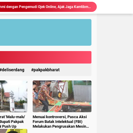
Kapolres Langkat Silaturahmi dengan Pengemudi Ojek Online, Ajak Jaga Kamtibmas Jelang HUT RI.
Ketua P3A Tirta Setia Menghindar Saat Hendak Dikonfirmasi, Proyek Pembangunan Irigasi Diduga Mark Up
Judi Togel Terang-Terangan Di Lubuk Pakam Beringin, Warga Pertanyakan Kinerja Polresta Deli Serdang
Ciptakan Generasi Muda Tertib Berkendara, Satlantas Polres Langkat Bekali Pelajar SMP.
Polres Langkat Amankan Ibadah Minggu di Empat Gereja, Wujud Komitmen Jaga Kerukunan Umat Beragama.
Maraknya Judi Togel Di Perbaungan dan Pantai Cermin Menjamur, Warga Desak Kapolres Serge Tangkap Judi Togel
Polsek Kuala Gelar Jumat curhat, Serap Aspirasi dan Perkuat Kedekatan dengan Masyarakat.
Kapolres Langkat Salurkan Bantuan untuk Korban Banjir di Besitang Pastikan Polri Hadir di Tengah Masyarakat.
Kapolres Langkat Perkuat Sinergi dengan FKUB, Kolaborasi Tokoh Agama Jadi Pilar Menjaga Kamtibmas.
 Kejahatan 3C, Polsek Gebang Patroli Blue Light.
deliserdang
pakpakbharat
at 'Malu-malu'
Menuai kontroversi, Pasca Aksi
 Bupati Pakpak
Forum Batak Intelektual (FBI)
N Push Up
Melakukan Pengrusakan Mesin
Ketangkasan Judi Ikan Ikan