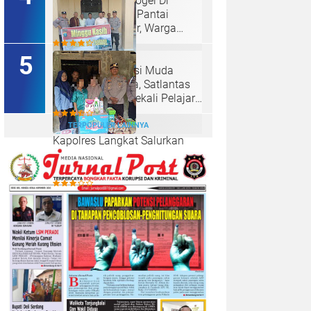
Maraknya Judi Togel Di
Perbaungan dan Pantai
Cermin Menjamur, Warga
Desak Kapolres Serge
Tangkap Judi Togel
Ciptakan Generasi Muda
Tertib Berkendara, Satlantas
Polres Langkat Bekali Pelajar
SMP.
TERPOPULER LAINNYA
Kapolres Langkat Salurkan
Bantuan dan Trauma Healing
bagi Korban Pencabulan di
Secanggang.