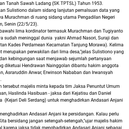
an Tanah Sawah Ladang (SK TPTSL) Tahun 1953.
kan Sulistiono dalam sidang lanjutan pemalsuan data yang
wa Murachman di ruang sidang utama Pengadilan Negeri
, Senin (22/5/23).
awahi lima kordinator termasuk Murachman dan Tugiyanto
nya sudah meninggal dunia yakni Ahmad Nasori, Suraji dan
tan Kades Perdamean Kecamatan Tanjung Morawa). Kelima
ut merupakan perwakilan dari lima desa,"jelas Sulistiono yang
 dan kebingungan saat menjawab sejumlah pertanyaan
ng diketuai Hendrawan Nainggolan dibantu hakim anggota
n, Asraruddin Anwar, Erwinson Nababan dan Irwansyah
.
tersebut majelis minta kepada tim Jaksa Penuntut Umum
an, Haslinda Hasibuan - jaksa dari Kejatisu dan Daniel
a (Kejari Deli Serdang) untuk menghadirkan Andasari Anjani
menghadirkan Andasari Anjani ke persidangan. Kalau perlu
Kita bersidang jangan setengah-setengah,"ujar majelis hakim
l karena jaksa tidak menghadirkan Andasari Anjani sebagai