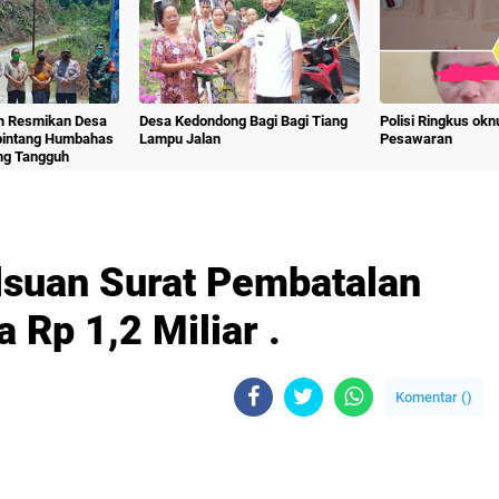
m Resmikan Desa
Desa Kedondong Bagi Bagi Tiang
Polisi Ringkus ok
bintang Humbahas
Lampu Jalan
Pesawaran
ng Tangguh
suan Surat Pembatalan
Rp 1,2 Miliar .
Komentar (
)