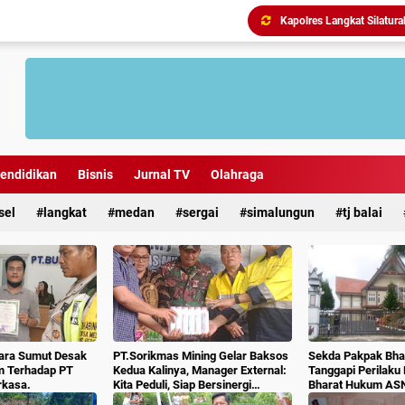
endidikan
Bisnis
Jurnal TV
Olahraga
Antisipasi Geng Motor dan
sel
langkat
medan
sergai
simalungun
tj balai
ara Sumut Desak
PT.Sorikmas Mining Gelar Baksos
Sekda Pakpak Bhar
m Terhadap PT
Kedua Kalinya, Manager External:
Tanggapi Perilaku
rkasa.
Kita Peduli, Siap Bersinergi
Bharat Hukum AS
Dengan Pemda & Masyarakat.