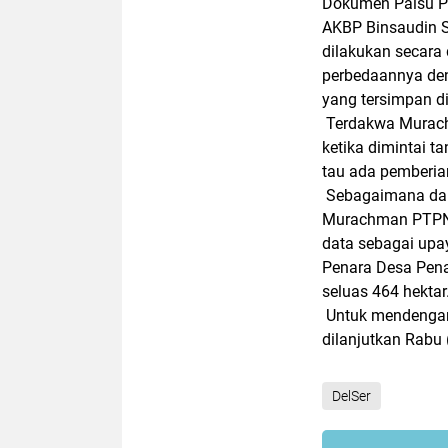
Dokumen Palsu P
AKBP Binsaudin S
dilakukan secara 
perbedaannya de
yang tersimpan di
Terdakwa Murach
ketika dimintai t
tau ada pemberian
Sebagaimana dakw
Murachman PTPN2 
data sebagai upa
Penara Desa Pen
seluas 464 hektar
Untuk mendengark
dilanjutkan Rabu
DelSer