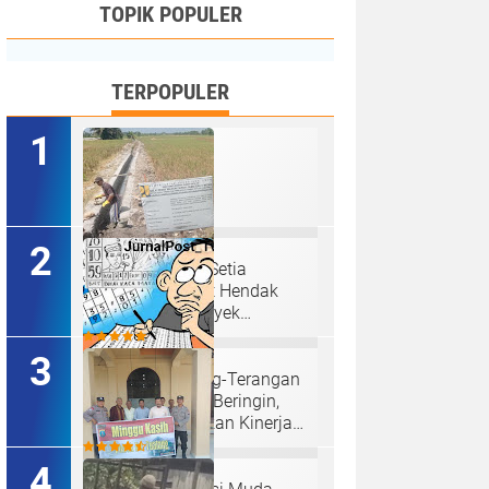
TOPIK POPULER
TERPOPULER
Ketua P3A Tirta Setia
Menghindar Saat Hendak
Dikonfirmasi, Proyek
Pembangunan Irigasi Diduga
Mark Up
Judi Togel Terang-Terangan
Di Lubuk Pakam Beringin,
Warga Pertanyakan Kinerja
Polresta Deli Serdang