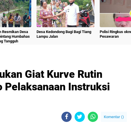
m Resmikan Desa
Desa Kedondong Bagi Bagi Tiang
Polisi Ringkus ok
bintang Humbahas
Lampu Jalan
Pesawaran
ng Tangguh
ukan Giat Kurve Rutin
 Pelaksanaan Instruksi
Komentar (
)