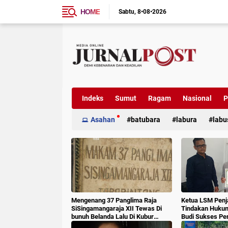
HOME
Sabtu
8•08•2026
Indeks
Sumut
Ragam
Nasional
P
Asahan
batubara
labura
labu
Mengenang 37 Panglima Raja
Ketua LSM Penj
SiSingamangaraja XII Tewas Di
Tindakan Huku
bunuh Belanda Lalu Di Kubur
Budi Sukses Pe
Massal Oleh Masyarakat