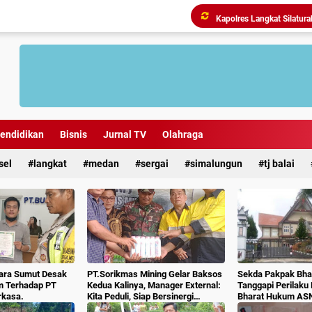
endidikan
Bisnis
Jurnal TV
Olahraga
sel
langkat
medan
sergai
simalungun
tj balai
Antisipasi Geng Motor dan
ara Sumut Desak
PT.Sorikmas Mining Gelar Baksos
Sekda Pakpak Bhar
m Terhadap PT
Kedua Kalinya, Manager External:
Tanggapi Perilaku
rkasa.
Kita Peduli, Siap Bersinergi
Bharat Hukum AS
Dengan Pemda & Masyarakat.