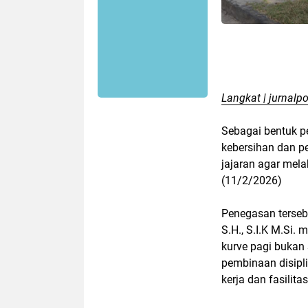
Langkat | jurnalpo
Sebagai bentuk pe
kebersihan dan p
jajaran agar mela
(11/2/2026)
Penegasan terseb
S.H., S.I.K M.Si
kurve pagi bukan 
pembinaan disipli
kerja dan fasilitas