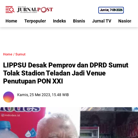
Jum'at
7•08•2026
Home
Terpopuler
Indeks
Bisnis
Jurnal TV
Nasional
Home
/
Sumut
LIPPSU Desak Pemprov dan DPRD Sumut
Tolak Stadion Teladan Jadi Venue
Penutupan PON XXI
Kamis, 25 Mei 2023, 15.48 WIB