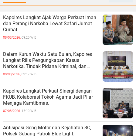
Kapolres Langkat Ajak Warga Perkuat Iman
dan Perangi Narkoba Lewat Safari Jumat
Curhat.
08/08/2026,
09:25 WIB
Dalam Kurun Waktu Satu Bulan, Kapolres
Langkat Rilis Pengungkapan Kasus
Narkotika, Tindak Pidana Kriminal, dan
Kekerasan Seksual terhadap Anak.
08/08/2026,
09:17 WIB
Kapolres Langkat Perkuat Sinergi dengan
FKUB, Kolaborasi Tokoh Agama Jadi Pilar
Menjaga Kamtibmas.
07/08/2026,
15:10 WIB
Antisipasi Geng Motor dan Kejahatan 3C,
Polsek Gebang Patroli Blue Light.