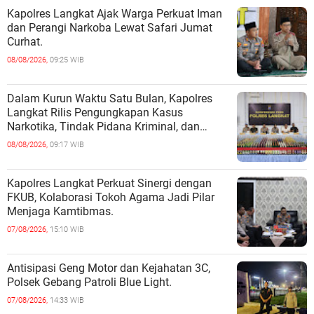
Kapolres Langkat Ajak Warga Perkuat Iman
dan Perangi Narkoba Lewat Safari Jumat
Curhat.
08/08/2026,
09:25 WIB
Dalam Kurun Waktu Satu Bulan, Kapolres
Langkat Rilis Pengungkapan Kasus
Narkotika, Tindak Pidana Kriminal, dan
Kekerasan Seksual terhadap Anak.
08/08/2026,
09:17 WIB
Kapolres Langkat Perkuat Sinergi dengan
FKUB, Kolaborasi Tokoh Agama Jadi Pilar
Menjaga Kamtibmas.
07/08/2026,
15:10 WIB
Antisipasi Geng Motor dan Kejahatan 3C,
Polsek Gebang Patroli Blue Light.
07/08/2026,
14:33 WIB