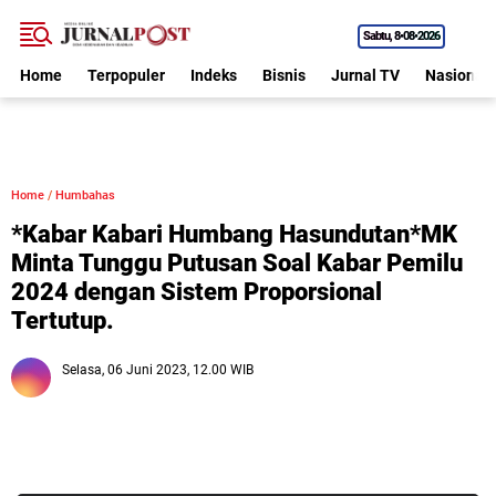
Sabtu
8•08•2026
Home
Terpopuler
Indeks
Bisnis
Jurnal TV
Nasional
Home
/
Humbahas
*Kabar Kabari Humbang Hasundutan*MK
Minta Tunggu Putusan Soal Kabar Pemilu
2024 dengan Sistem Proporsional
Tertutup.
Selasa, 06 Juni 2023, 12.00 WIB