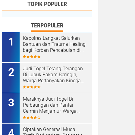
TOPIK POPULER
TERPOPULER
Kapolres Langkat Salurkan
Bantuan dan Trauma Healing
bagi Korban Pencabulan di
Secanggang.
Judi Togel Terang-Terangan
Di Lubuk Pakam Beringin,
Warga Pertanyakan Kinerja
Polresta Deli Serdang
Maraknya Judi Togel Di
Perbaungan dan Pantai
Cermin Menjamur, Warga
Desak Kapolres Serge
Tangkap Judi Togel
Ciptakan Generasi Muda