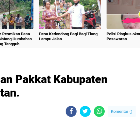
m Resmikan Desa
Desa Kedondong Bagi Bagi Tiang
Polisi Ringkus ok
bintang Humbahas
Lampu Jalan
Pesawaran
ng Tangguh
an Pakkat Kabupaten
tan.
Komentar (
)