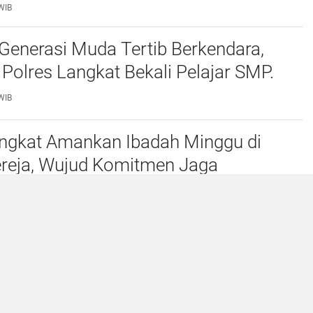
ang
WIB
Generasi Muda Tertib Berkendara,
 Polres Langkat Bekali Pelajar SMP.
WIB
angkat Amankan Ibadah Minggu di
reja, Wujud Komitmen Jaga
n Umat Beragama.
WIB
Judi Togel Di Perbaungan dan Pantai
enjamur, Warga Desak Kapolres Serge
Judi Togel
WIB