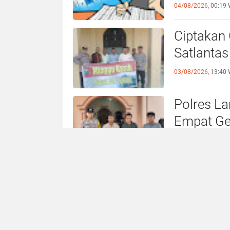
Deli Serd
04/08/2026,
00:19 
Ciptakan 
Satlantas
03/08/2026,
13:40 
Polres L
Empat Ge
Kerukuna
03/08/2026,
13:34 
Maraknya 
Cermin M
Tangkap 
03/08/2026,
09:30 