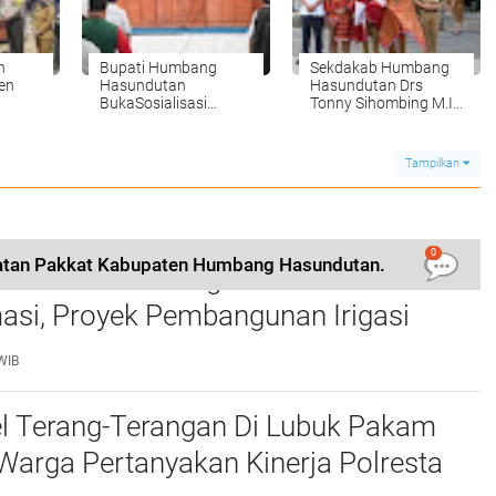
n
Bupati Humbang
Sekdakab Humbang
en
Hasundutan
Hasundutan Drs
BukaSosialisasi
Tonny Sihombing M.IP
Jaminan Sosial
Purna Bakti.
Perangkat Desa
Tampilkan
0
tan Pakkat Kabupaten Humbang Hasundutan.
 Tirta Setia Menghindar Saat Hendak
asi, Proyek Pembangunan Irigasi
ark Up
WIB
el Terang-Terangan Di Lubuk Pakam
 Warga Pertanyakan Kinerja Polresta