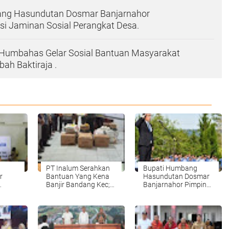
ng Hasundutan Dosmar Banjarnahor
si Jaminan Sosial Perangkat Desa.
umbahas Gelar Sosial Bantuan Masyarakat
h Baktiraja .
PT Inalum Serahkan
Bupati Humbang
r
Bantuan Yang Kena
Hasundutan Dosmar
Banjir Bandang Kec;
Banjarnahor Pimpin
mpak
Baktiraja
Upacara Hari
ja .
KabupatenHumbang
Pahlawan Nasional
Hasundutan.