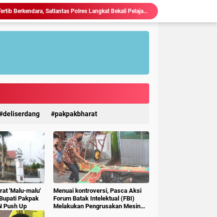
Ciptakan Generasi Muda Tertib Berkendara, Satlantas Polres Langkat Bekali Pelajar SMP.
Polres Langkat Amankan Ibadah Minggu di Empat Gereja, Wujud Komitmen Jaga Kerukunan Umat Beragama.
Maraknya Judi Togel Di Perbaungan dan Pantai Cermin Menjamur, Warga Desak Kapolres Serge Tangkap Judi Togel
Polsek Kuala Gelar Jumat curhat, Serap Aspirasi dan Perkuat Kedekatan dengan Masyarakat.
Kapolres Langkat Salurkan Bantuan untuk Korban Banjir di Besitang Pastikan Polri Hadir di Tengah Masyarakat.
Sambangi Pos Kamling di Desa Suka Rakyat, Bhabinkamtibmas Polsek Bahorok Sampaikan Pesan Kamtibmas kepada Warga.
Kapolres Langkat Salurkan Bantuan dan Trauma Healing bagi Korban Pencabulan di Secanggang.
TERIMA KUNKER RESES KOMISI X DPR RI, WALI KOTA TEBING TINGGI DORONG SINERGI PUSAT-DAERAH UNTUK SDM UNGGUL.
Ketua P3A Tirta Setia Menghindar Saat Hendak Dikonfirmasi, Proyek Pembangunan Irigasi Diduga Mark Up
deliserdang
pakpakbharat
Judi Togel Terang-Terangan Di Lubuk Pakam Beringin, Warga Pertanyakan Kinerja Polresta Deli Serdang
at 'Malu-malu'
Menuai kontroversi, Pasca Aksi
 Bupati Pakpak
Forum Batak Intelektual (FBI)
N Push Up
Melakukan Pengrusakan Mesin
Ketangkasan Judi Ikan Ikan