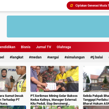
endidikan
Bisnis
Jurnal TV
Olahraga
sel
langkat
medan
sergai
simalungun
tj balai
ara Sumut Desak
PT.Sorikmas Mining Gelar Baksos
Sekda Pakpak Bhar
m Terhadap PT
Kedua Kalinya, Manager External:
Tanggapi Perilaku
rkasa.
Kita Peduli, Siap Bersinergi
Bharat Hukum AS
Dengan Pemda & Masyarakat.