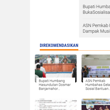
Bupati Humba
BukaSosialisa
ASN Pemkab H
Dampak Musiba
DIREKOMENDASIKAN
Bupati Humbang
ASN Pemkab
Hasundutan Dosmar
Humbahas Gela
Banjarnahor
Sosial Bantuan
BukaSosialisasi
Masyarakat Da
Jaminan Sosial
Musibah Baktira
Perangkat Desa.