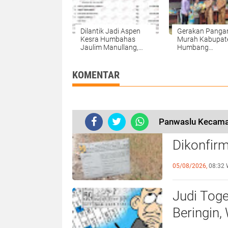
Dilantik Jadi Aspen
Gerakan Panga
Kesra Humbahas
Murah Kabupat
Jaulim Manullang,
Humbang
Kekayaan Rp 2,8 M
Hasundutan
KOMENTAR
Panwaslu Kecama
Ketua P3A
Dikonfirm
Diduga M
05/08/2026,
08:32 
Judi Tog
Beringin,