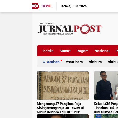
HOME
Kamis
6•08•2026
Indeks
Sumut
Ragam
Nasional
P
Asahan
batubara
labura
labu
Mengenang 37 Panglima Raja
Ketua LSM Penj
SiSingamangaraja XII Tewas Di
Tindakan Huku
bunuh Belanda Lalu Di Kubur
Budi Sukses Pe
Massal Oleh Masyarakat