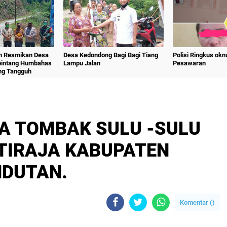
m Resmikan Desa
Desa Kedondong Bagi Bagi Tiang
Polisi Ringkus ok
bintang Humbahas
Lampu Jalan
Pesawaran
ng Tangguh
TA TOMBAK SULU -SULU
TIRAJA KABUPATEN
DUTAN.
Komentar (
)