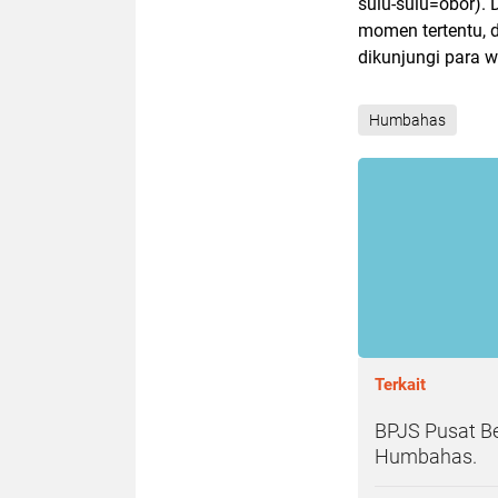
sulu-sulu=obor).
momen tertentu, d
dikunjungi para w
Humbahas
Terkait
BPJS Pusat B
Humbahas.