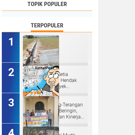
TOPIK POPULER
TERPOPULER
Ketua P3A Tirta Setia
Menghindar Saat Hendak
Dikonfirmasi, Proyek
Pembangunan Irigasi Diduga
Mark Up
Judi Togel Terang-Terangan
Di Lubuk Pakam Beringin,
Warga Pertanyakan Kinerja
Polresta Deli Serdang