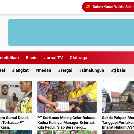
Antisipasi Geng Motor dan
endidikan
Bisnis
Jurnal TV
Olahraga
sel
langkat
medan
sergai
simalungun
tj balai
ara Sumut Desak
PT.Sorikmas Mining Gelar Baksos
Sekda Pakpak Bhar
m Terhadap PT
Kedua Kalinya, Manager External:
Tanggapi Perilaku
rkasa.
Kita Peduli, Siap Bersinergi
Bharat Hukum AS
Dengan Pemda & Masyarakat.