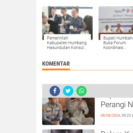
Pemerintah
Bupati Humbah
Kabupaten Humbang
Buka Forum
Hasundutan Konsulat
Koordinasi
Jenderal RRT
Percepatan
Kunjungi TSTH2 di
Penurunan Stun
Humbahas.
KOMENTAR
Kapolres
Perangi N
08/08/2026,
09:25 