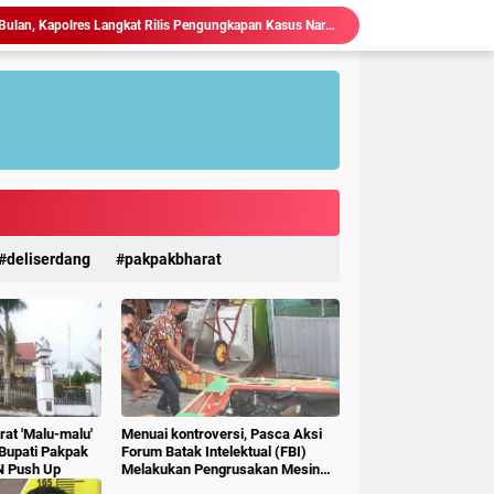
Dalam Kurun Waktu Satu Bulan, Kapolres Langkat Rilis Pengungkapan Kasus Narkotika, Tindak Pidana Kriminal, dan Kekerasan Seksual terhadap Anak.
Kapolres Langkat Perkuat Sinergi dengan FKUB, Kolaborasi Tokoh Agama Jadi Pilar Menjaga Kamtibmas.
 Kejahatan 3C, Polsek Gebang Patroli Blue Light.
Kapolres Langkat Silaturahmi dengan Pengemudi Ojek Online, Ajak Jaga Kamtibmas Jelang HUT RI.
Ketua P3A Tirta Setia Menghindar Saat Hendak Dikonfirmasi, Proyek Pembangunan Irigasi Diduga Mark Up
Judi Togel Terang-Terangan Di Lubuk Pakam Beringin, Warga Pertanyakan Kinerja Polresta Deli Serdang
Ciptakan Generasi Muda Tertib Berkendara, Satlantas Polres Langkat Bekali Pelajar SMP.
Polres Langkat Amankan Ibadah Minggu di Empat Gereja, Wujud Komitmen Jaga Kerukunan Umat Beragama.
Maraknya Judi Togel Di Perbaungan dan Pantai Cermin Menjamur, Warga Desak Kapolres Serge Tangkap Judi Togel
deliserdang
pakpakbharat
Kapolres Langkat Ajak Warga Perkuat Iman dan Perangi Narkoba Lewat Safari Jumat Curhat.
at 'Malu-malu'
Menuai kontroversi, Pasca Aksi
 Bupati Pakpak
Forum Batak Intelektual (FBI)
N Push Up
Melakukan Pengrusakan Mesin
Ketangkasan Judi Ikan Ikan