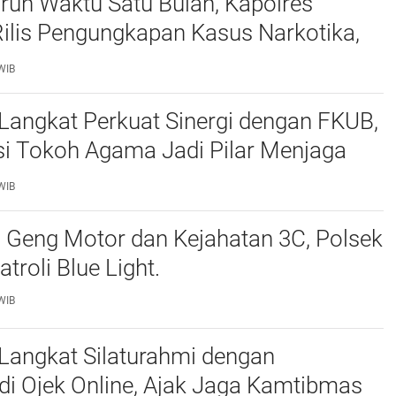
run Waktu Satu Bulan, Kapolres
ilis Pengungkapan Kasus Narkotika,
dana Kriminal, dan Kekerasan Seksual
WIB
Anak.
Langkat Perkuat Sinergi dengan FKUB,
si Tokoh Agama Jadi Pilar Menjaga
as.
WIB
i Geng Motor dan Kejahatan 3C, Polsek
troli Blue Light.
WIB
Langkat Silaturahmi dengan
i Ojek Online, Ajak Jaga Kamtibmas