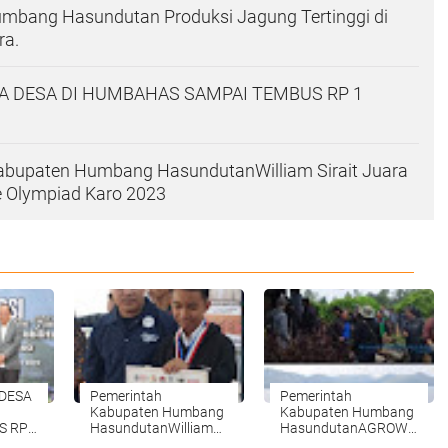
mbang Hasundutan Produksi Jagung Tertinggi di
ra.
A DESA DI HUMBAHAS SAMPAI TEMBUS RP 1
abupaten Humbang HasundutanWilliam Sirait Juara
e Olympiad Karo 2023
 DESA
Pemerintah
Pemerintah
Kabupaten Humbang
Kabupaten Humbang
S RP
HasundutanWilliam
HasundutanAGROWISATA
Sirait Juara 1 Posi
UNTUK LAKE TOBA