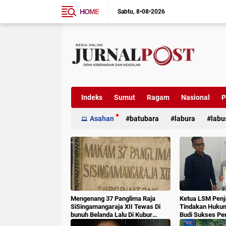
HOME
Sabtu
8•08•2026
Indeks
Sumut
Ragam
Nasional
P
Asahan
batubara
labura
labu
Mengenang 37 Panglima Raja
Ketua LSM Penj
SiSingamangaraja XII Tewas Di
Tindakan Huku
bunuh Belanda Lalu Di Kubur
Budi Sukses Pe
Massal Oleh Masyarakat