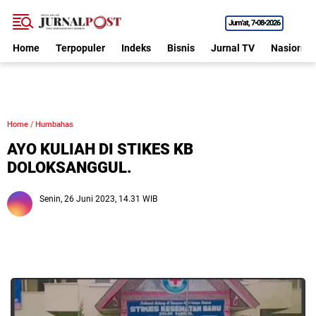
Jum'at
7•08•2026
Home
Terpopuler
Indeks
Bisnis
Jurnal TV
Nasional
Home
/
Humbahas
AYO KULIAH DI STIKES KB
DOLOKSANGGUL.
Senin, 26 Juni 2023, 14.31 WIB