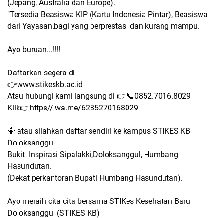
(Jepang, Australia dan Europe).
"Tersedia Beasiswa KIP (Kartu Indonesia Pintar), Beasiswa
dari Yayasan.bagi yang berprestasi dan kurang mampu.
Ayo buruan...!!!!
Daftarkan segera di
👉www.stikeskb.ac.id
Atau hubungi kami langsung di 👉📞0852.7016.8029
Klik👉https//:wa.me/6285270168029
🤷 atau silahkan daftar sendiri ke kampus STIKES KB
Doloksanggul.
Bukit Inspirasi Sipalakki,Doloksanggul, Humbang
Hasundutan.
(Dekat perkantoran Bupati Humbang Hasundutan).
Ayo meraih cita cita bersama STIKes Kesehatan Baru
Doloksanggul (STIKES KB)