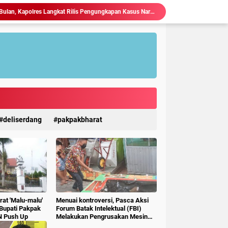
Dalam Kurun Waktu Satu Bulan, Kapolres Langkat Rilis Pengungkapan Kasus Narkotika, Tindak Pidana Kriminal, dan Kekerasan Seksual terhadap Anak.
Kapolres Langkat Perkuat Sinergi dengan FKUB, Kolaborasi Tokoh Agama Jadi Pilar Menjaga Kamtibmas.
 Kejahatan 3C, Polsek Gebang Patroli Blue Light.
Kapolres Langkat Silaturahmi dengan Pengemudi Ojek Online, Ajak Jaga Kamtibmas Jelang HUT RI.
Ketua P3A Tirta Setia Menghindar Saat Hendak Dikonfirmasi, Proyek Pembangunan Irigasi Diduga Mark Up
Judi Togel Terang-Terangan Di Lubuk Pakam Beringin, Warga Pertanyakan Kinerja Polresta Deli Serdang
Ciptakan Generasi Muda Tertib Berkendara, Satlantas Polres Langkat Bekali Pelajar SMP.
Polres Langkat Amankan Ibadah Minggu di Empat Gereja, Wujud Komitmen Jaga Kerukunan Umat Beragama.
Maraknya Judi Togel Di Perbaungan dan Pantai Cermin Menjamur, Warga Desak Kapolres Serge Tangkap Judi Togel
deliserdang
pakpakbharat
Kapolres Langkat Ajak Warga Perkuat Iman dan Perangi Narkoba Lewat Safari Jumat Curhat.
at 'Malu-malu'
Menuai kontroversi, Pasca Aksi
 Bupati Pakpak
Forum Batak Intelektual (FBI)
N Push Up
Melakukan Pengrusakan Mesin
Ketangkasan Judi Ikan Ikan