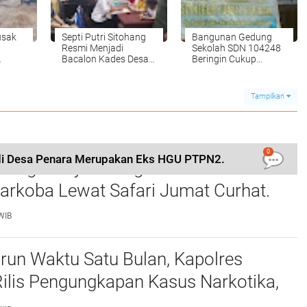
usak
Septi Putri Sitohang
Bangunan Gedung
Resmi Menjadi
Sekolah SDN 104248
Bacalon Kades Desa
Beringin Cukup
ebas
Jati Baru
Memprihatinkan:
ras
Dana BOS
Dipertanyakan?
Tampilkan
0
di Desa Penara Merupakan Eks HGU PTPN2.
 Langkat Ajak Warga Perkuat Iman dan
arkoba Lewat Safari Jumat Curhat.
WIB
run Waktu Satu Bulan, Kapolres
ilis Pengungkapan Kasus Narkotika,
dana Kriminal, dan Kekerasan Seksual