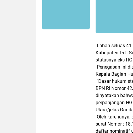
Lahan seluas 41
Kabupaten Deli S
statusnya eks H
Penegasan ini d
Kepala Bagian H
"Dasar hukum sta
BPN RI Nomor 42
dinyatakan bahwa
perpanjangan HG
Utara,"jelas Ganda
Oleh karenanya, 
surat Nomor : 18
daftar nominatif