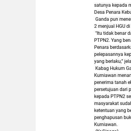
satunya kepada m
Desa Penara Keb
Ganda pun menep
2 menjual HGU di
"Itu tidak benar 
PTPN2. Yang bena
Penara berdasark
pelepasannya kep
yang berlaku,” je
Kabag Hukum Ga
Kurniawan menamb
penerima tanah e
persetujuan dari
kepada PTPN2 ses
masyarakat sudah
ketentuan yang b
penghapusan buku
Kurniawan.