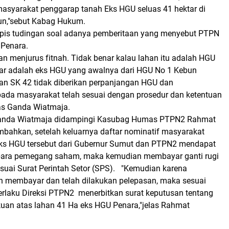
asyarakat penggarap tanah Eks HGU seluas 41 hektar di
un,"sebut Kabag Hukum.
is tudingan soal adanya pemberitaan yang menyebut PTPN
 Penara.
dan menjurus fitnah. Tidak benar kalau lahan itu adalah HGU
r adalah eks HGU yang awalnya dari HGU No 1 Kebun
an SK 42 tidak diberikan perpanjangan HGU dan
ada masyarakat telah sesuai dengan prosedur dan ketentuan
las Ganda Wiatmaja.
nda Wiatmaja didampingi Kasubag Humas PTPN2 Rahmat
ahkan, setelah keluarnya daftar nominatif masyarakat
ks HGU tersebut dari Gubernur Sumut dan PTPN2 mendapat
 para pemegang saham, maka kemudian membayar ganti rugi
uai Surat Perintah Setor (SPS). "Kemudian karena
 membayar dan telah dilakukan pelepasan, maka sesuai
erlaku Direksi PTPN2 menerbitkan surat keputusan tentang
an atas lahan 41 Ha eks HGU Penara,"jelas Rahmat