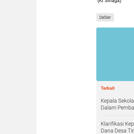
(Kr Sinaga)
DelSer
Terkait
Kepala Sekol
Dalam Pemban
Klarifikasi K
Dana Desa Ti