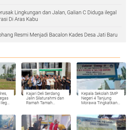
rusak Lingkungan dan Jalan, Galian C Diduga ilegal
asi Di Aras Kabu
itohang Resmi Menjadi Bacalon Kades Desa Jati Baru
res,
Kajari Deli Serdang
Kepala Sekolah SMP
Tegas
Jalin Silaturahmi dan
Negeri 4 Tanjung
Ilegal
Ramah Tamah
Morawa Tingkatkan
Bersama Insan Pers
Inovasi Dalam
Dalam Membangun
Pembangunan dan
Sinergitas
Kebersihan Sekolah