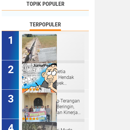
TOPIK POPULER
TERPOPULER
Ketua P3A Tirta Setia
Menghindar Saat Hendak
Dikonfirmasi, Proyek
Pembangunan Irigasi Diduga
Mark Up
Judi Togel Terang-Terangan
Di Lubuk Pakam Beringin,
Warga Pertanyakan Kinerja
Polresta Deli Serdang