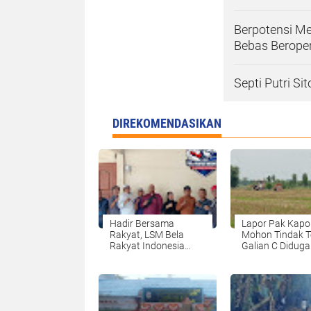
Berpotensi Me
Bebas Beroper
Septi Putri S
DIREKOMENDASIKAN
Hadir Bersama
Lapor Pak Kapol
Rakyat, LSM Bela
Mohon Tindak 
Rakyat Indonesia
Galian C Diduga 
Resmi Terbentuk:
di Desa Sidourip
Berani Membela dan
Siap Mengawal