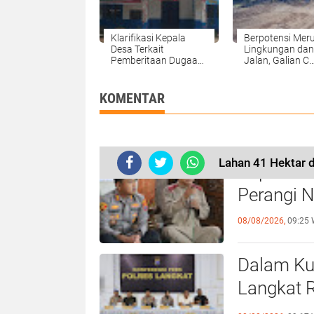
Klarifikasi Kepala
Berpotensi Mer
Desa Terkait
Lingkungan dan
Pemberitaan Dugaan
Jalan, Galian C
Pelanggaran Dana
Diduga ilegal B
Desa Timbang Deli.
Beroperasi Di A
Kabu
KOMENTAR
Lahan 41 Hektar 
Kapolres
Perangi N
08/08/2026,
09:25 
Dalam Ku
Langkat R
Tindak Pi