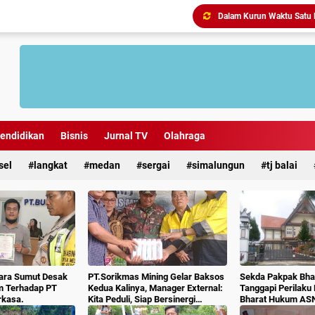
Antisipasi Geng Motor dan
endidikan
Bisnis
Jurnal TV
Olahraga
sel
langkat
medan
sergai
simalungun
tj balai
ara Sumut Desak
PT.Sorikmas Mining Gelar Baksos
Sekda Pakpak Bhar
m Terhadap PT
Kedua Kalinya, Manager External:
Tanggapi Perilaku
rkasa.
Kita Peduli, Siap Bersinergi
Bharat Hukum AS
Dengan Pemda & Masyarakat.