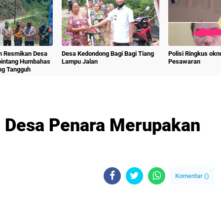
m Resmikan Desa
Desa Kedondong Bagi Bagi Tiang
Polisi Ringkus ok
bintang Humbahas
Lampu Jalan
Pesawaran
ng Tangguh
i Desa Penara Merupakan
Komentar (
)