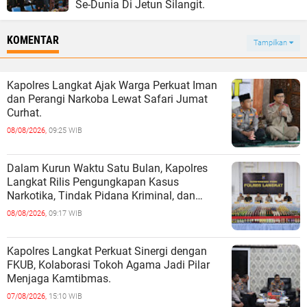
Se-Dunia Di Jetun Silangit.
KOMENTAR
Tampilkan
Kapolres Langkat Ajak Warga Perkuat Iman
dan Perangi Narkoba Lewat Safari Jumat
Curhat.
08/08/2026,
09:25 WIB
Dalam Kurun Waktu Satu Bulan, Kapolres
Langkat Rilis Pengungkapan Kasus
Narkotika, Tindak Pidana Kriminal, dan
Kekerasan Seksual terhadap Anak.
08/08/2026,
09:17 WIB
Kapolres Langkat Perkuat Sinergi dengan
FKUB, Kolaborasi Tokoh Agama Jadi Pilar
Menjaga Kamtibmas.
07/08/2026,
15:10 WIB