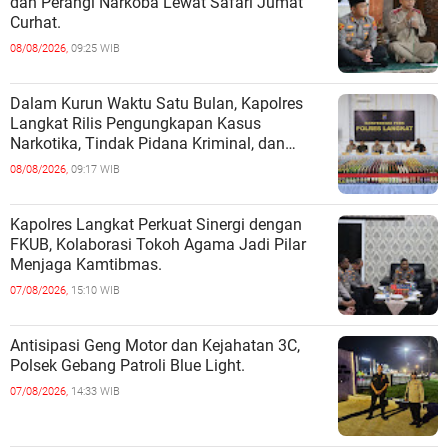
dan Perangi Narkoba Lewat Safari Jumat
Curhat.
08/08/2026,
09:25 WIB
Dalam Kurun Waktu Satu Bulan, Kapolres
Langkat Rilis Pengungkapan Kasus
Narkotika, Tindak Pidana Kriminal, dan
Kekerasan Seksual terhadap Anak.
08/08/2026,
09:17 WIB
Kapolres Langkat Perkuat Sinergi dengan
FKUB, Kolaborasi Tokoh Agama Jadi Pilar
Menjaga Kamtibmas.
07/08/2026,
15:10 WIB
Antisipasi Geng Motor dan Kejahatan 3C,
Polsek Gebang Patroli Blue Light.
07/08/2026,
14:33 WIB