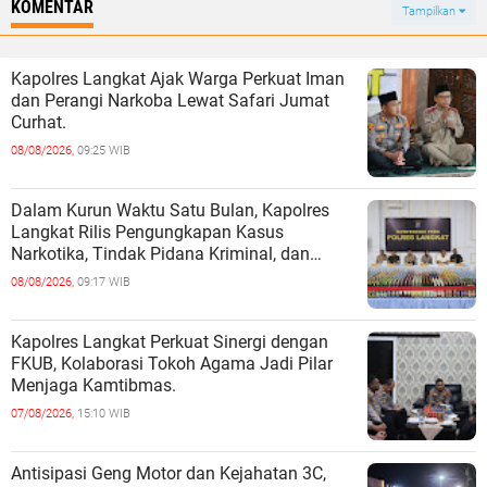
KOMENTAR
Tampilkan
Kapolres Langkat Ajak Warga Perkuat Iman
dan Perangi Narkoba Lewat Safari Jumat
Curhat.
08/08/2026,
09:25 WIB
Dalam Kurun Waktu Satu Bulan, Kapolres
Langkat Rilis Pengungkapan Kasus
Narkotika, Tindak Pidana Kriminal, dan
Kekerasan Seksual terhadap Anak.
08/08/2026,
09:17 WIB
Kapolres Langkat Perkuat Sinergi dengan
FKUB, Kolaborasi Tokoh Agama Jadi Pilar
Menjaga Kamtibmas.
07/08/2026,
15:10 WIB
Antisipasi Geng Motor dan Kejahatan 3C,