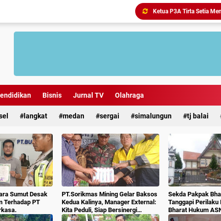
Antisipasi Geng Motor dan
endidikan
Bisnis
Jurnal TV
Olahraga
sel
langkat
medan
sergai
simalungun
tj balai
ara Sumut Desak
PT.Sorikmas Mining Gelar Baksos
Sekda Pakpak Bhar
m Terhadap PT
Kedua Kalinya, Manager External:
Tanggapi Perilaku
rkasa.
Kita Peduli, Siap Bersinergi
Bharat Hukum AS
Dengan Pemda & Masyarakat.