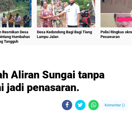
m Resmikan Desa
Desa Kedondong Bagi Bagi Tiang
Polisi Ringkus ok
bintang Humbahas
Lampu Jalan
Pesawaran
ng Tangguh
h Aliran Sungai tanpa
i jadi penasaran.
Komentar (
)