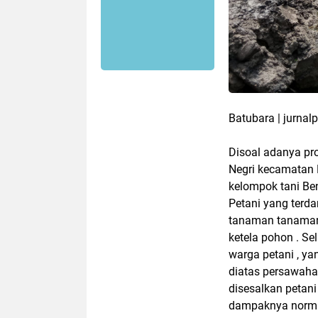
Batubara | jurnalp
Disoal adanya pr
Negri kecamatan 
kelompok tani Be
Petani yang terd
tanaman tanaman 
ketela pohon . S
warga petani , y
diatas persawaha
disesalkan petan
dampaknya norma