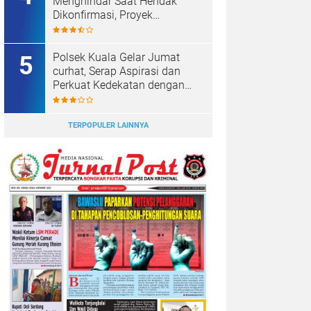
Menghindar Saat Hendak
Dikonfirmasi, Proyek
Pembangunan Irigasi Diduga
Mark Up
Polsek Kuala Gelar Jumat
curhat, Serap Aspirasi dan
Perkuat Kedekatan dengan
Masyarakat.
TERPOPULER LAINNYA