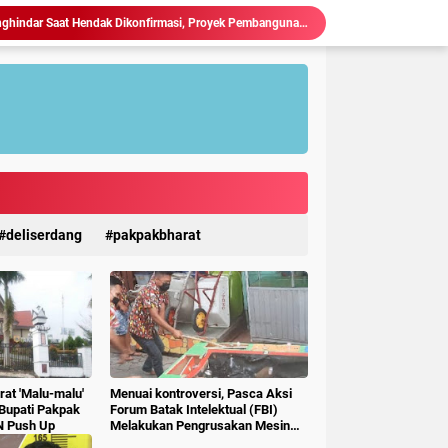
Judi Togel Terang-Terangan Di Lubuk Pakam Beringin, Warga Pertanyakan Kinerja Polresta Deli Serdang
Ciptakan Generasi Muda Tertib Berkendara, Satlantas Polres Langkat Bekali Pelajar SMP.
Polres Langkat Amankan Ibadah Minggu di Empat Gereja, Wujud Komitmen Jaga Kerukunan Umat Beragama.
Maraknya Judi Togel Di Perbaungan dan Pantai Cermin Menjamur, Warga Desak Kapolres Serge Tangkap Judi Togel
Polsek Kuala Gelar Jumat curhat, Serap Aspirasi dan Perkuat Kedekatan dengan Masyarakat.
Kapolres Langkat Salurkan Bantuan untuk Korban Banjir di Besitang Pastikan Polri Hadir di Tengah Masyarakat.
Kapolres Langkat Perkuat Sinergi dengan FKUB, Kolaborasi Tokoh Agama Jadi Pilar Menjaga Kamtibmas.
 Kejahatan 3C, Polsek Gebang Patroli Blue Light.
Kapolres Langkat Silaturahmi dengan Pengemudi Ojek Online, Ajak Jaga Kamtibmas Jelang HUT RI.
deliserdang
pakpakbharat
Ketua P3A Tirta Setia Menghindar Saat Hendak Dikonfirmasi, Proyek Pembangunan Irigasi Diduga Mark Up
at 'Malu-malu'
Menuai kontroversi, Pasca Aksi
 Bupati Pakpak
Forum Batak Intelektual (FBI)
N Push Up
Melakukan Pengrusakan Mesin
Ketangkasan Judi Ikan Ikan