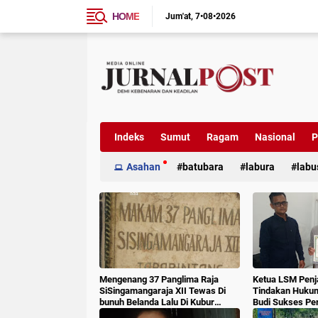
HOME
Jum'at
7•08•2026
Indeks
Sumut
Ragam
Nasional
P
Asahan
batubara
labura
labu
Mengenang 37 Panglima Raja
Ketua LSM Penj
SiSingamangaraja XII Tewas Di
Tindakan Huku
bunuh Belanda Lalu Di Kubur
Budi Sukses Pe
Massal Oleh Masyarakat