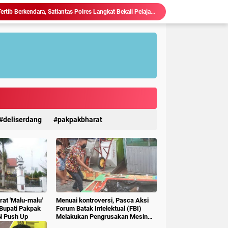
Polres Langkat Amankan Ibadah Minggu di Empat Gereja, Wujud Komitmen Jaga Kerukunan Umat Beragama.
Maraknya Judi Togel Di Perbaungan dan Pantai Cermin Menjamur, Warga Desak Kapolres Serge Tangkap Judi Togel
Polsek Kuala Gelar Jumat curhat, Serap Aspirasi dan Perkuat Kedekatan dengan Masyarakat.
Kapolres Langkat Salurkan Bantuan untuk Korban Banjir di Besitang Pastikan Polri Hadir di Tengah Masyarakat.
Sambangi Pos Kamling di Desa Suka Rakyat, Bhabinkamtibmas Polsek Bahorok Sampaikan Pesan Kamtibmas kepada Warga.
Kapolres Langkat Salurkan Bantuan dan Trauma Healing bagi Korban Pencabulan di Secanggang.
TERIMA KUNKER RESES KOMISI X DPR RI, WALI KOTA TEBING TINGGI DORONG SINERGI PUSAT-DAERAH UNTUK SDM UNGGUL.
Ketua P3A Tirta Setia Menghindar Saat Hendak Dikonfirmasi, Proyek Pembangunan Irigasi Diduga Mark Up
Judi Togel Terang-Terangan Di Lubuk Pakam Beringin, Warga Pertanyakan Kinerja Polresta Deli Serdang
deliserdang
pakpakbharat
Ciptakan Generasi Muda Tertib Berkendara, Satlantas Polres Langkat Bekali Pelajar SMP.
at 'Malu-malu'
Menuai kontroversi, Pasca Aksi
 Bupati Pakpak
Forum Batak Intelektual (FBI)
N Push Up
Melakukan Pengrusakan Mesin
Ketangkasan Judi Ikan Ikan