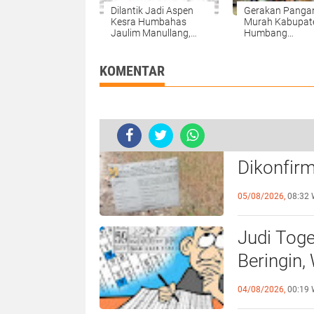
Dilantik Jadi Aspen
Gerakan Panga
Kesra Humbahas
Murah Kabupat
Jaulim Manullang,
Humbang
Kekayaan Rp 2,8 M
Hasundutan
KOMENTAR
Ketua P3A
Dikonfirm
Diduga M
05/08/2026,
08:32 
Judi Tog
Beringin,
Deli Serd
04/08/2026,
00:19 