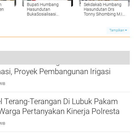
n
Bupati Humbang
Sekdakab Humbang
en
Hasundutan
Hasundutan Drs
BukaSosialisasi
Tonny Sihombing M.IP
Jaminan Sosial
Purna Bakti.
Perangkat Desa
Tampilkan
 Tirta Setia Menghindar Saat Hendak
Personil Polsek Pollung Melaksanakan Giat Himbauan Pencegahan Karhutla Ke Masyarakat.
asi, Proyek Pembangunan Irigasi
0
ark Up
WIB
el Terang-Terangan Di Lubuk Pakam
 Warga Pertanyakan Kinerja Polresta
ang
WIB