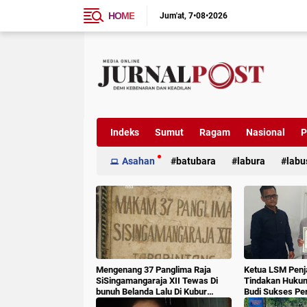
HOME
Jum'at
7•08•2026
Indeks
Sumut
Ragam
Nasional
P
Asahan
batubara
labura
labu
Mengenang 37 Panglima Raja
Ketua LSM Penj
SiSingamangaraja XII Tewas Di
Tindakan Huku
bunuh Belanda Lalu Di Kubur
Budi Sukses Pe
Massal Oleh Masyarakat