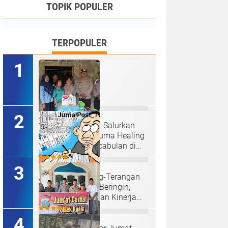
TOPIK POPULER
TERPOPULER
Kapolres Langkat Salurkan
Bantuan dan Trauma Healing
bagi Korban Pencabulan di
Secanggang.
Judi Togel Terang-Terangan
Di Lubuk Pakam Beringin,
Warga Pertanyakan Kinerja
Polresta Deli Serdang