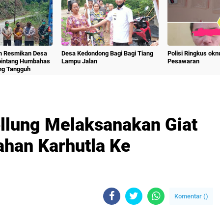
m Resmikan Desa
Desa Kedondong Bagi Bagi Tiang
Polisi Ringkus ok
bintang Humbahas
Lampu Jalan
Pesawaran
ng Tangguh
ollung Melaksanakan Giat
han Karhutla Ke
Komentar (
)