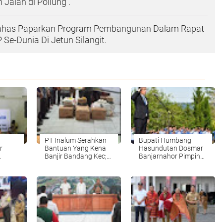
alan di Pollung .
ahas Paparkan Program Pembangunan Dalam Rapat
Se-Dunia Di Jetun Silangit.
PT Inalum Serahkan
Bupati Humbang
r
Bantuan Yang Kena
Hasundutan Dosmar
Banjir Bandang Kec;
Banjarnahor Pimpin
mpak
Baktiraja
Upacara Hari
ja .
KabupatenHumbang
Pahlawan Nasional
Hasundutan.