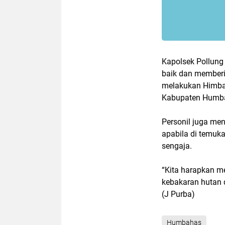
Kapolsek Pollung
baik dan memberi
melakukan Himba
Kabupaten Humb
Personil juga me
apabila di temuk
sengaja.
“Kita harapkan me
kebakaran hutan d
(J Purba)
Humbahas