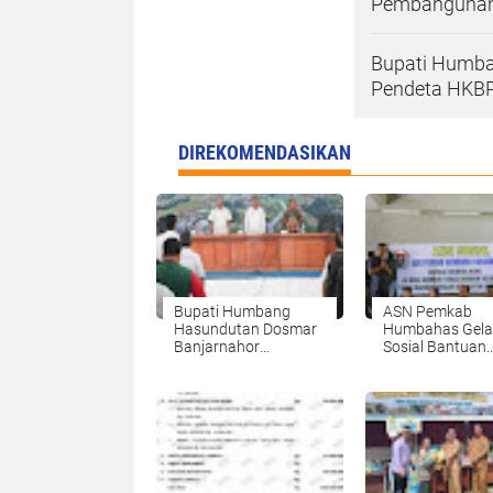
Pembangunan J
Bupati Humb
Pendeta HKBP 
DIREKOMENDASIKAN
Bupati Humbang
ASN Pemkab
Hasundutan Dosmar
Humbahas Gela
Banjarnahor
Sosial Bantuan
BukaSosialisasi
Masyarakat Da
Jaminan Sosial
Musibah Baktira
Perangkat Desa.