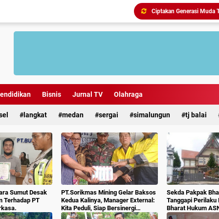
endidikan
Bisnis
Jurnal TV
Olahraga
sel
langkat
medan
sergai
simalungun
tj balai
ara Sumut Desak
PT.Sorikmas Mining Gelar Baksos
Sekda Pakpak Bhar
m Terhadap PT
Kedua Kalinya, Manager External:
Tanggapi Perilaku
rkasa.
Kita Peduli, Siap Bersinergi
Bharat Hukum AS
Dengan Pemda & Masyarakat.