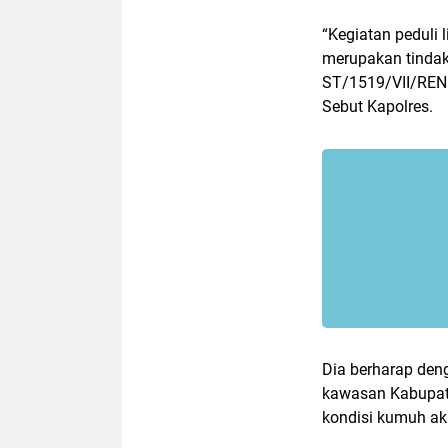
“Kegiatan peduli
merupakan tindak 
ST/1519/VII/REN.2
Sebut Kapolres.
Dia berharap deng
kawasan Kabupaten
kondisi kumuh ak