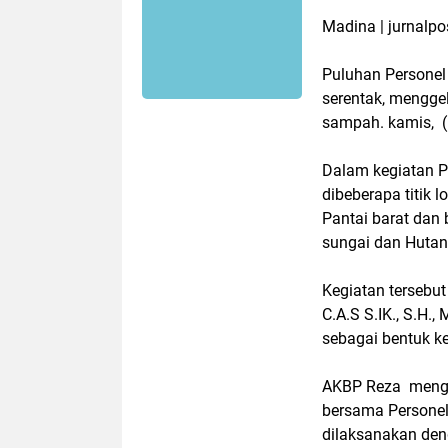
Madina | jurnalpo
Puluhan Personel 
serentak, mengge
sampah. kamis, (
Dalam kegiatan P
dibeberapa titik 
Pantai barat dan
sungai dan Hutan
Kegiatan tersebu
C.A.S S.IK., S.H.
sebagai bentuk ke
AKBP Reza mengat
bersama Personel 
dilaksanakan den