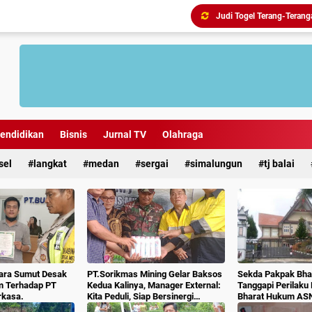
endidikan
Bisnis
Jurnal TV
Olahraga
sel
langkat
medan
sergai
simalungun
tj balai
ara Sumut Desak
PT.Sorikmas Mining Gelar Baksos
Sekda Pakpak Bhar
m Terhadap PT
Kedua Kalinya, Manager External:
Tanggapi Perilaku
rkasa.
Kita Peduli, Siap Bersinergi
Bharat Hukum AS
Dengan Pemda & Masyarakat.