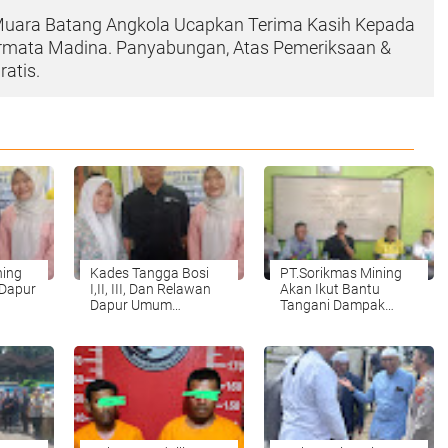
uara Batang Angkola Ucapkan Terima Kasih Kepada
ermata Madina. Panyabungan, Atas Pemeriksaan &
atis.
ning
Kades Tangga Bosi
PT.Sorikmas Mining
 Dapur
I,II, III, Dan Relawan
Akan Ikut Bantu
Dapur Umum
Tangani Dampak
jir Di
Ucapkan Terima Kasih
Banjir Di Persawahan
Kepada PT.Sorikmas
Desa Tangga Bosi.
Mining.