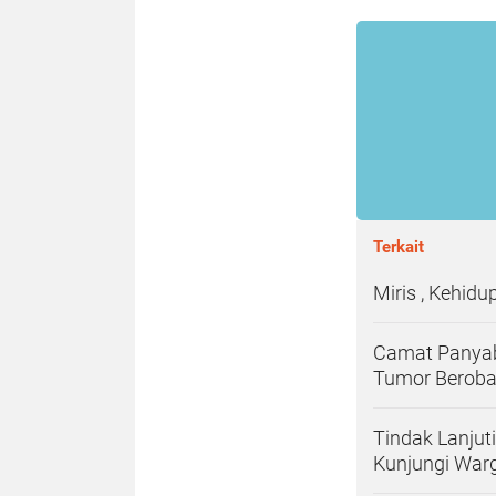
Terkait
Miris , Kehid
Camat Panyab
Tumor Beroba
Tindak Lanju
Kunjungi Warg