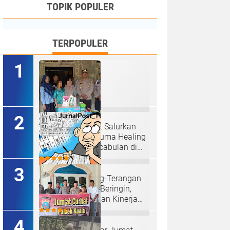
TOPIK POPULER
TERPOPULER
Kapolres Langkat Salurkan
Bantuan dan Trauma Healing
bagi Korban Pencabulan di
Secanggang.
Judi Togel Terang-Terangan
Di Lubuk Pakam Beringin,
Warga Pertanyakan Kinerja
Polresta Deli Serdang