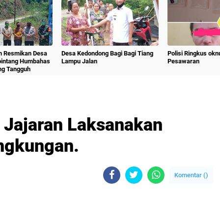
m Resmikan Desa
Desa Kedondong Bagi Bagi Tiang
Polisi Ringkus ok
bintang Humbahas
Lampu Jalan
Pesawaran
ng Tangguh
 Jajaran Laksanakan
ingkungan.
Komentar (
)