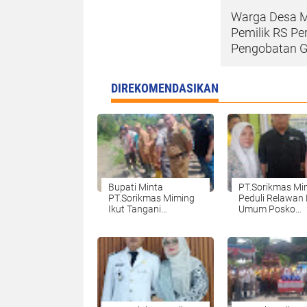
Warga Desa M
Pemilik RS P
Pengobatan Gr
DIREKOMENDASIKAN
Bupati Minta
PT.Sorikmas Mi
PT.Sorikmas Miming
Peduli Relawan
Ikut Tangani
Umum Posko
Normalisasi Sungai
Penanganan Ban
Aek Sibontar, Desa
SDN 037.
Bonan Dolok.nya