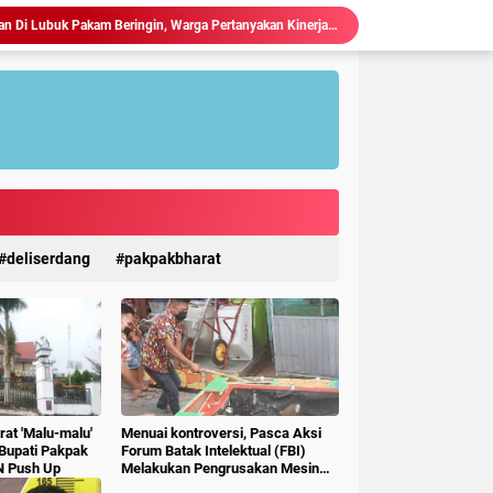
Judi Togel Terang-Terangan Di Lubuk Pakam Beringin, Warga Pertanyakan Kinerja Polresta Deli Serdang
Ciptakan Generasi Muda Tertib Berkendara, Satlantas Polres Langkat Bekali Pelajar SMP.
Polres Langkat Amankan Ibadah Minggu di Empat Gereja, Wujud Komitmen Jaga Kerukunan Umat Beragama.
Maraknya Judi Togel Di Perbaungan dan Pantai Cermin Menjamur, Warga Desak Kapolres Serge Tangkap Judi Togel
Polsek Kuala Gelar Jumat curhat, Serap Aspirasi dan Perkuat Kedekatan dengan Masyarakat.
Kapolres Langkat Salurkan Bantuan untuk Korban Banjir di Besitang Pastikan Polri Hadir di Tengah Masyarakat.
Sambangi Pos Kamling di Desa Suka Rakyat, Bhabinkamtibmas Polsek Bahorok Sampaikan Pesan Kamtibmas kepada Warga.
Kapolres Langkat Salurkan Bantuan dan Trauma Healing bagi Korban Pencabulan di Secanggang.
TERIMA KUNKER RESES KOMISI X DPR RI, WALI KOTA TEBING TINGGI DORONG SINERGI PUSAT-DAERAH UNTUK SDM UNGGUL.
Ketua P3A Tirta Setia Menghindar Saat Hendak Dikonfirmasi, Proyek Pembangunan Irigasi Diduga Mark Up
deliserdang
pakpakbharat
at 'Malu-malu'
Menuai kontroversi, Pasca Aksi
 Bupati Pakpak
Forum Batak Intelektual (FBI)
N Push Up
Melakukan Pengrusakan Mesin
Ketangkasan Judi Ikan Ikan