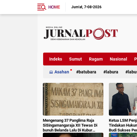
HOME
Jum'at
7•08•2026
Indeks
Sumut
Ragam
Nasional
P
Asahan
batubara
labura
labu
Mengenang 37 Panglima Raja
Ketua LSM Penj
SiSingamangaraja XII Tewas Di
Tindakan Huku
bunuh Belanda Lalu Di Kubur
Budi Sukses Pe
Massal Oleh Masyarakat