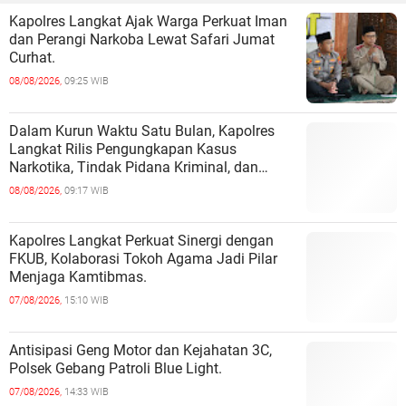
Kapolres Langkat Ajak Warga Perkuat Iman
dan Perangi Narkoba Lewat Safari Jumat
Curhat.
08/08/2026,
09:25 WIB
Dalam Kurun Waktu Satu Bulan, Kapolres
Langkat Rilis Pengungkapan Kasus
Narkotika, Tindak Pidana Kriminal, dan
Kekerasan Seksual terhadap Anak.
08/08/2026,
09:17 WIB
Kapolres Langkat Perkuat Sinergi dengan
FKUB, Kolaborasi Tokoh Agama Jadi Pilar
Menjaga Kamtibmas.
07/08/2026,
15:10 WIB
Antisipasi Geng Motor dan Kejahatan 3C,
Polsek Gebang Patroli Blue Light.
07/08/2026,
14:33 WIB