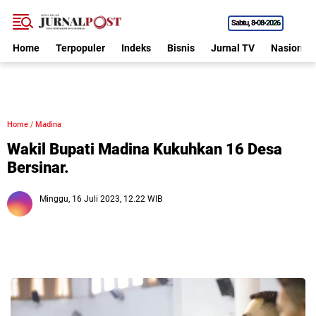
Sabtu
8•08•2026
Home
Terpopuler
Indeks
Bisnis
Jurnal TV
Nasional
Home
/
Madina
Wakil Bupati Madina Kukuhkan 16 Desa
Bersinar.
Minggu, 16 Juli 2023, 12.22 WIB