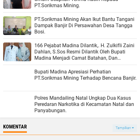
PT.Sorikmas Mining.
PT.Sorikmas Mining Akan Ikut Bantu Tangani
Dampak Banjir Di Persawahan Desa Tangga
Bosi.
166 Pejabat Madina Dilantik,. H. Zulkifli Zaini
Dahlan, S.Sos Resmi Dilantik Oleh Bupati
Madina Menjadi Camat Batahan, Dan
Harapan Baru Bagi Kemajuan Kecamatan
Batahan.
Bupati Madina Apresiasi Perhatian
PT.Sorikmas Mining Terhadap Bencana Banjir.
Polres Mandailing Natal Ungkap Dua Kasus
Peredaran Narkotika di Kecamatan Natal dan
Panyabungan.
KOMENTAR
Tampilkan