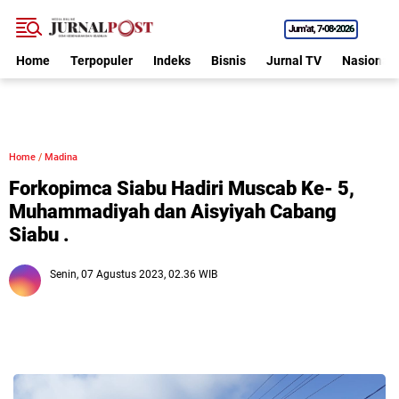
Jum'at
7•08•2026
Home
Terpopuler
Indeks
Bisnis
Jurnal TV
Nasional
Home
/
Madina
Forkopimca Siabu Hadiri Muscab Ke- 5,
Muhammadiyah dan Aisyiyah Cabang
Siabu .
Senin, 07 Agustus 2023, 02.36 WIB