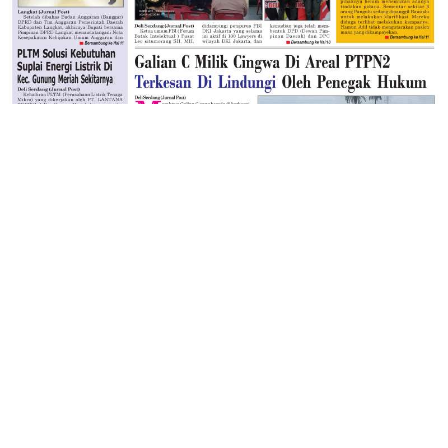
JELAJAHI
ASAHAN
BATUBARA
BISNIS
JURNAL TV
LABURA
LABUSEL
LANGKAT
MEDAN