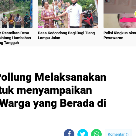
m Resmikan Desa
Desa Kedondong Bagi Bagi Tiang
Polisi Ringkus ok
bintang Humbahas
Lampu Jalan
Pesawaran
ng Tangguh
Pollung Melaksanakan
Untuk menyampaikan
Warga yang Berada di
Komentar (
)