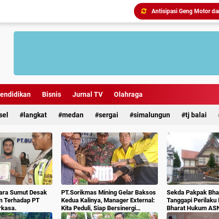
endidikan
Bisnis
Jurnal TV
Olahraga
sel
langkat
medan
sergai
simalungun
tj balai
Antisipasi Geng Motor dan
ara Sumut Desak
PT.Sorikmas Mining Gelar Baksos
Sekda Pakpak Bhar
m Terhadap PT
Kedua Kalinya, Manager External:
Tanggapi Perilaku
rkasa.
Kita Peduli, Siap Bersinergi
Bharat Hukum AS
Dengan Pemda & Masyarakat.