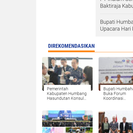
Baktiraja Ka
Bupati Humba
Upacara Hari
DIREKOMENDASIKAN
Pemerintah
Bupati Humbah
Kabupaten Humbang
Buka Forum
Hasundutan Konsulat
Koordinasi
Jenderal RRT
Percepatan
Kunjungi TSTH2 di
Penurunan Stun
Humbahas.