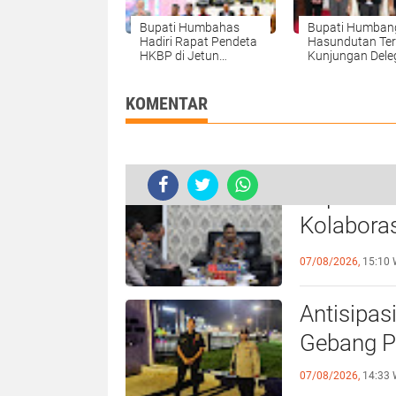
Bupati Humbahas
Bupati Humban
Hadiri Rapat Pendeta
Hasundutan Te
HKBP di Jetun
Kunjungan Dele
Silangit Taput dan
Kedubes Belan
Paparkan Program
Pembangunan.
KOMENTAR
Kapolres 
Kolabora
Kamtibm
07/08/2026,
15:10 
Antisipas
Gebang Pa
07/08/2026,
14:33 