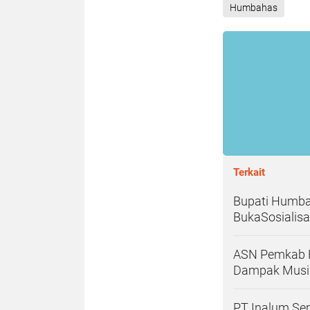
Humbahas
Terkait
Bupati Humba
BukaSosialisa
ASN Pemkab H
Dampak Musiba
PT Inalum Se