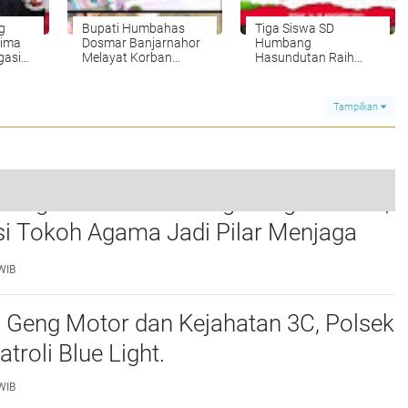
g
Bupati Humbahas
Tiga Siswa SD
rima
Dosmar Banjarnahor
Humbang
gasi
Melayat Korban
Hasundutan Raih
da
Longsor di Kec;
Juara 1 Lomba
Pakkat
Matematika Gasing Di
Tingkat Nasional
Tampilkan
Langkat Perkuat Sinergi dengan FKUB,
Personil POLSEK Pollung Melaksanakan Patroli Dialogis Untuk menyampaikan Himbauan Kepada Warga yang Berada di Warung-warung.
si Tokoh Agama Jadi Pilar Menjaga
0
as.
WIB
i Geng Motor dan Kejahatan 3C, Polsek
troli Blue Light.
WIB