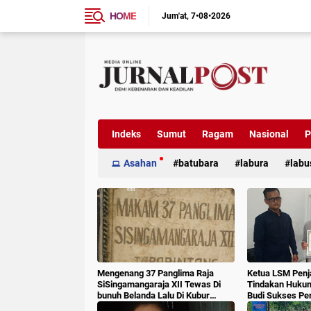
HOME
Jum'at
7•08•2026
Indeks
Sumut
Ragam
Nasional
P
Asahan
batubara
labura
labu
Mengenang 37 Panglima Raja
Ketua LSM Penj
SiSingamangaraja XII Tewas Di
Tindakan Huku
bunuh Belanda Lalu Di Kubur
Budi Sukses Pe
Massal Oleh Masyarakat