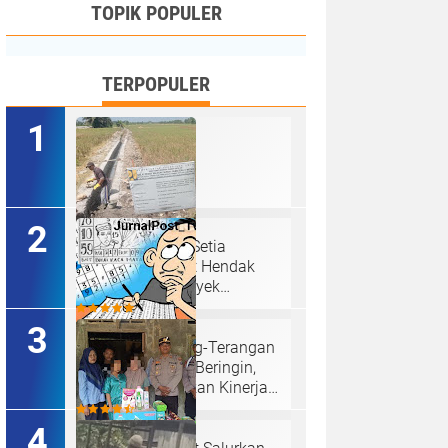
TOPIK POPULER
TERPOPULER
Ketua P3A Tirta Setia
Menghindar Saat Hendak
Dikonfirmasi, Proyek
Pembangunan Irigasi Diduga
Mark Up
Judi Togel Terang-Terangan
Di Lubuk Pakam Beringin,
Warga Pertanyakan Kinerja
Polresta Deli Serdang