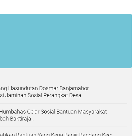
ng Hasundutan Dosmar Banjarnahor
si Jaminan Sosial Perangkat Desa.
umbahas Gelar Sosial Bantuan Masyarakat
h Baktiraja .
rahkan Bantuan Yang Kena Banjir Bandang Kec;