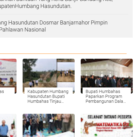
bupatenHumbang Hasundutan.
ng Hasundutan Dosmar Banjarnahor Pimpin
 Pahlawan Nasional
as
Kabupaten Humbang
Bupati Humbahas
Hasundutan Bupati
Paparkan Program
Humbahas Tinjau
Pembangunan Dalam
Pembangunan Jalan
Rapat Pendeta HKBP
ting.
di Pollung .
Se-Dunia Di Jetun
Silangit.