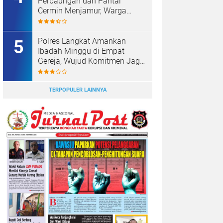
Perbaungan dan Pantai
Cermin Menjamur, Warga
Desak Kapolres Serge
Tangkap Judi Togel
Polres Langkat Amankan
Ibadah Minggu di Empat
Gereja, Wujud Komitmen Jaga
Kerukunan Umat Beragama.
TERPOPULER LAINNYA