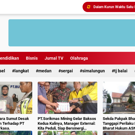
Antisipasi Geng Motor dan
endidikan
Bisnis
Jurnal TV
Olahraga
sel
langkat
medan
sergai
simalungun
tj balai
ara Sumut Desak
PT.Sorikmas Mining Gelar Baksos
Sekda Pakpak Bhar
m Terhadap PT
Kedua Kalinya, Manager External:
Tanggapi Perilaku
rkasa.
Kita Peduli, Siap Bersinergi
Bharat Hukum AS
Dengan Pemda & Masyarakat.