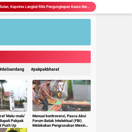
Kapolres Langkat Perkuat Sinergi dengan FKUB, Kolaborasi Tokoh Agama Jadi Pilar Menjaga Kamtibmas.
 Kejahatan 3C, Polsek Gebang Patroli Blue Light.
Kapolres Langkat Silaturahmi dengan Pengemudi Ojek Online, Ajak Jaga Kamtibmas Jelang HUT RI.
Ketua P3A Tirta Setia Menghindar Saat Hendak Dikonfirmasi, Proyek Pembangunan Irigasi Diduga Mark Up
Judi Togel Terang-Terangan Di Lubuk Pakam Beringin, Warga Pertanyakan Kinerja Polresta Deli Serdang
Ciptakan Generasi Muda Tertib Berkendara, Satlantas Polres Langkat Bekali Pelajar SMP.
Polres Langkat Amankan Ibadah Minggu di Empat Gereja, Wujud Komitmen Jaga Kerukunan Umat Beragama.
Maraknya Judi Togel Di Perbaungan dan Pantai Cermin Menjamur, Warga Desak Kapolres Serge Tangkap Judi Togel
Kapolres Langkat Ajak Warga Perkuat Iman dan Perangi Narkoba Lewat Safari Jumat Curhat.
deliserdang
pakpakbharat
Dalam Kurun Waktu Satu Bulan, Kapolres Langkat Rilis Pengungkapan Kasus Narkotika, Tindak Pidana Kriminal, dan Kekerasan Seksual terhadap Anak.
at 'Malu-malu'
Menuai kontroversi, Pasca Aksi
 Bupati Pakpak
Forum Batak Intelektual (FBI)
N Push Up
Melakukan Pengrusakan Mesin
Ketangkasan Judi Ikan Ikan