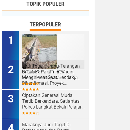
TOPIK POPULER
TERPOPULER
Judi Togel Terang-Terangan
Ketua P3A Tirta Setia
Di Lubuk Pakam Beringin,
Menghindar Saat Hendak
Warga Pertanyakan Kinerja
Dikonfirmasi, Proyek
Polresta Deli Serdang
Pembangunan Irigasi Diduga
Mark Up
Ciptakan Generasi Muda
Tertib Berkendara, Satlantas
Polres Langkat Bekali Pelajar
SMP.
Maraknya Judi Togel Di