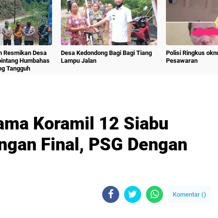
m Resmikan Desa
Desa Kedondong Bagi Bagi Tiang
Polisi Ringkus ok
bintang Humbahas
Lampu Jalan
Pesawaran
ng Tangguh
ama Koramil 12 Siabu
ngan Final, PSG Dengan
Komentar (
)