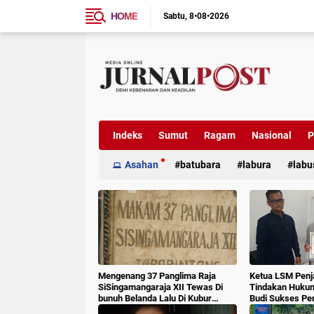
HOME
Sabtu
8•08•2026
Indeks
Sumut
Ragam
Nasional
P
Asahan
batubara
labura
labu
Mengenang 37 Panglima Raja
Ketua LSM Penj
SiSingamangaraja XII Tewas Di
Tindakan Huku
bunuh Belanda Lalu Di Kubur
Budi Sukses Pe
Massal Oleh Masyarakat