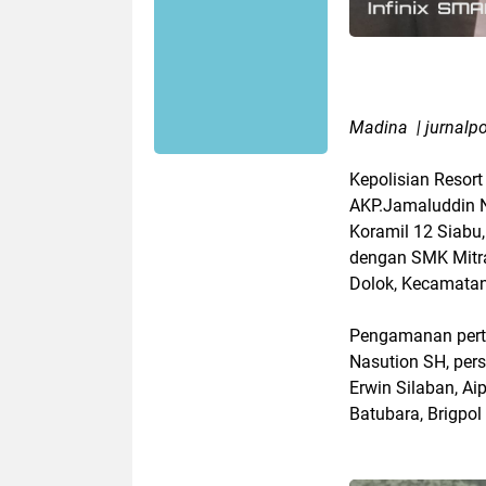
Madina | jurnalp
Kepolisian Resor
AKP.Jamaluddin N
Koramil 12 Siabu
dengan SMK Mitr
Dolok, Kecamatan
Pengamanan perta
Nasution SH, pers
Erwin Silaban, A
Batubara, Brigpo