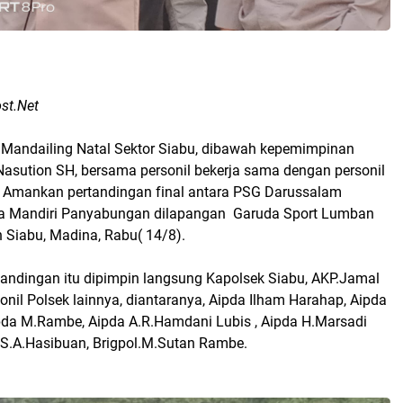
ost.Net
t Mandailing Natal Sektor Siabu, dibawah kepemimpinan
asution SH, bersama personil bekerja sama dengan personil
, Amankan pertandingan final antara PSG Darussalam
a Mandiri Panyabungan dilapangan Garuda Sport Lumban
 Siabu, Madina, Rabu( 14/8).
ndingan itu dipimpin langsung Kapolsek Siabu, AKP.Jamal
onil Polsek lainnya, diantaranya, Aipda Ilham Harahap, Aipda
ipda M.Rambe, Aipda A.R.Hamdani Lubis , Aipda H.Marsadi
l S.A.Hasibuan, Brigpol.M.Sutan Rambe.