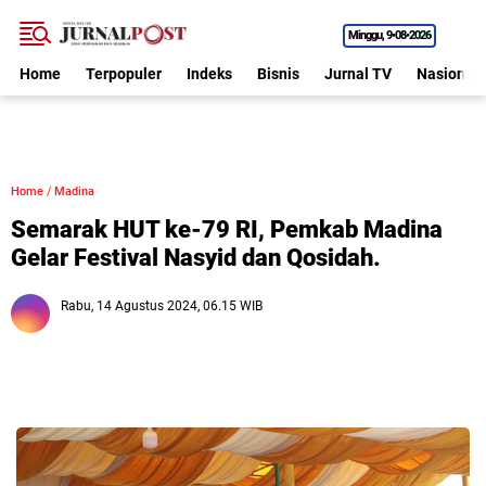
Minggu
9•08•2026
Home
Terpopuler
Indeks
Bisnis
Jurnal TV
Nasional
Home
/
Madina
Semarak HUT ke-79 RI, Pemkab Madina
Gelar Festival Nasyid dan Qosidah.
Rabu, 14 Agustus 2024, 06.15 WIB