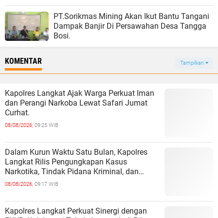
PT.Sorikmas Mining Akan Ikut Bantu Tangani
Dampak Banjir Di Persawahan Desa Tangga
Bosi.
KOMENTAR
Tampilkan
Kapolres Langkat Ajak Warga Perkuat Iman
dan Perangi Narkoba Lewat Safari Jumat
Curhat.
08/08/2026,
09:25 WIB
Dalam Kurun Waktu Satu Bulan, Kapolres
Langkat Rilis Pengungkapan Kasus
Narkotika, Tindak Pidana Kriminal, dan
Kekerasan Seksual terhadap Anak.
08/08/2026,
09:17 WIB
Kapolres Langkat Perkuat Sinergi dengan