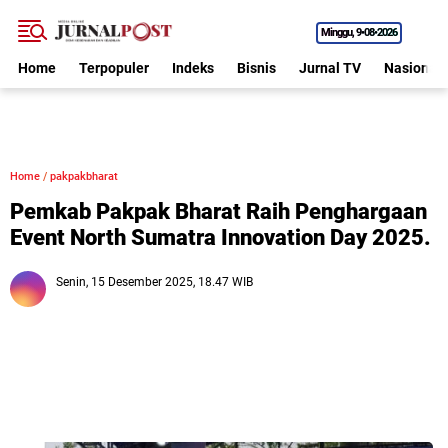
Minggu
9•08•2026
Home
Terpopuler
Indeks
Bisnis
Jurnal TV
Nasional
Home
/
pakpakbharat
Pemkab Pakpak Bharat Raih Penghargaan
Event North Sumatra Innovation Day 2025.
Senin, 15 Desember 2025, 18.47 WIB