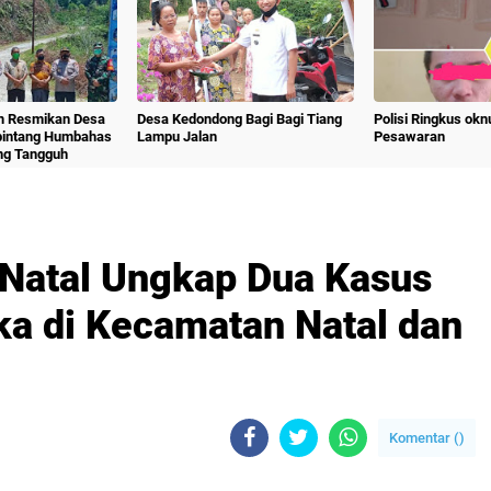
m Resmikan Desa
Desa Kedondong Bagi Bagi Tiang
Polisi Ringkus ok
bintang Humbahas
Lampu Jalan
Pesawaran
ng Tangguh
 Natal Ungkap Dua Kasus
ka di Kecamatan Natal dan
Komentar (
)