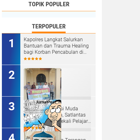
TOPIK POPULER
TERPOPULER
Kapolres Langkat Salurkan
Bantuan dan Trauma Healing
bagi Korban Pencabulan di
Secanggang.
Ciptakan Generasi Muda
Tertib Berkendara, Satlantas
Polres Langkat Bekali Pelajar
SMP.