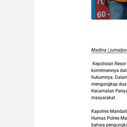
Madina | jurnalpo
Kepolisian Resor
komitmennya dala
hukumnya. Dalam 
mengungkap dua k
Kecamatan Panyab
masyarakat.
Kapolres Mandailin
Humas Polres Ma
bahwa pengungkap