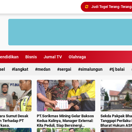
endidikan
Bisnis
Jurnal TV
Olahraga
sel
langkat
medan
sergai
simalungun
tj balai
ara Sumut Desak
PT.Sorikmas Mining Gelar Baksos
Sekda Pakpak Bhar
m Terhadap PT
Kedua Kalinya, Manager External:
Tanggapi Perilaku
rkasa.
Kita Peduli, Siap Bersinergi
Bharat Hukum AS
Dengan Pemda & Masyarakat.