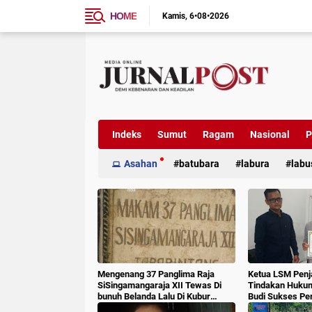
HOME
Kamis
6•08•2026
Indeks
Sumut
Ragam
Nasional
P
Asahan
batubara
labura
labu
Mengenang 37 Panglima Raja
Ketua LSM Penj
SiSingamangaraja XII Tewas Di
Tindakan Huku
bunuh Belanda Lalu Di Kubur
Budi Sukses Pe
Massal Oleh Masyarakat