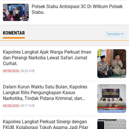
Polsek Siabu Antisipasi 3C Di Wilkum Polsek
Siabu.
KOMENTAR
Tampilkan
Kapolres Langkat Ajak Warga Perkuat Iman
dan Perangi Narkoba Lewat Safari Jumat
Curhat.
08/08/2026,
09:25 WIB
Dalam Kurun Waktu Satu Bulan, Kapolres
Langkat Rilis Pengungkapan Kasus
Narkotika, Tindak Pidana Kriminal, dan
Kekerasan Seksual terhadap Anak.
08/08/2026,
09:17 WIB
Kapolres Langkat Perkuat Sinergi dengan
FKUB, Kolaborasi Tokoh Agama Jadi Pilar