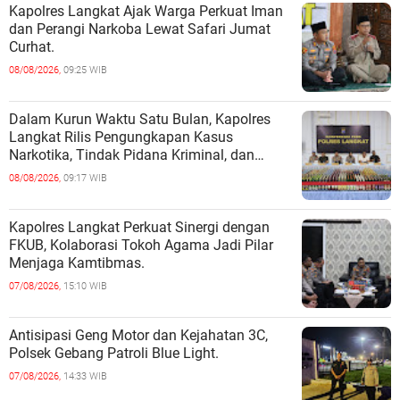
Kapolres Langkat Ajak Warga Perkuat Iman
dan Perangi Narkoba Lewat Safari Jumat
Curhat.
08/08/2026,
09:25 WIB
Dalam Kurun Waktu Satu Bulan, Kapolres
Langkat Rilis Pengungkapan Kasus
Narkotika, Tindak Pidana Kriminal, dan
Kekerasan Seksual terhadap Anak.
08/08/2026,
09:17 WIB
Kapolres Langkat Perkuat Sinergi dengan
FKUB, Kolaborasi Tokoh Agama Jadi Pilar
Menjaga Kamtibmas.
07/08/2026,
15:10 WIB
Antisipasi Geng Motor dan Kejahatan 3C,
Polsek Gebang Patroli Blue Light.
07/08/2026,
14:33 WIB