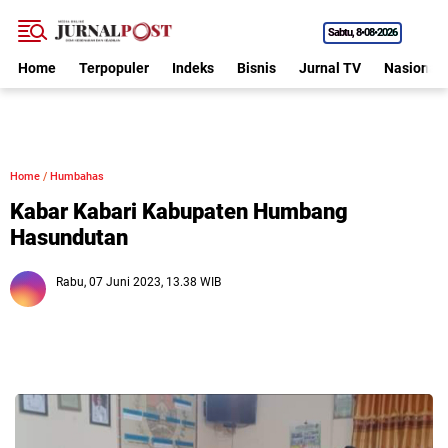
Sabtu
8•08•2026
Home
Terpopuler
Indeks
Bisnis
Jurnal TV
Nasional
Home
/
Humbahas
Kabar Kabari Kabupaten Humbang
Hasundutan
Rabu, 07 Juni 2023, 13.38 WIB