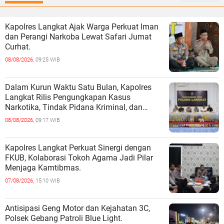
Kapolres Langkat Ajak Warga Perkuat Iman
dan Perangi Narkoba Lewat Safari Jumat
Curhat.
08/08/2026,
09:25 WIB
Dalam Kurun Waktu Satu Bulan, Kapolres
Langkat Rilis Pengungkapan Kasus
Narkotika, Tindak Pidana Kriminal, dan
Kekerasan Seksual terhadap Anak.
08/08/2026,
09:17 WIB
Kapolres Langkat Perkuat Sinergi dengan
FKUB, Kolaborasi Tokoh Agama Jadi Pilar
Menjaga Kamtibmas.
07/08/2026,
15:10 WIB
Antisipasi Geng Motor dan Kejahatan 3C,
Polsek Gebang Patroli Blue Light.