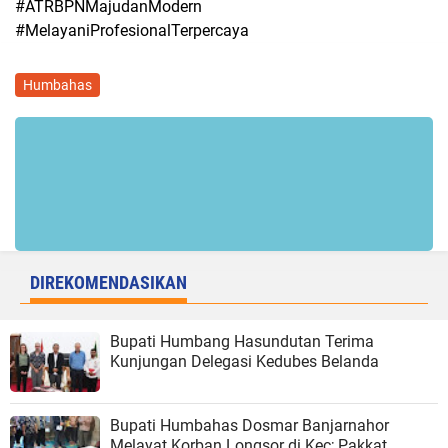
#ATRBPNMajudanModern
#MelayaniProfesionalTerpercaya
Humbahas
DIREKOMENDASIKAN
Bupati Humbang Hasundutan Terima
Kunjungan Delegasi Kedubes Belanda
Bupati Humbahas Dosmar Banjarnahor
Melayat Korban Longsor di Kec; Pakkat