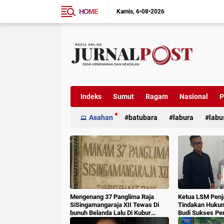
HOME
Kamis
6•08•2026
Indeks
Sumut
Ragam
Nasional
P
Asahan
batubara
labura
labu
Mengenang 37 Panglima Raja
Ketua LSM Penj
SiSingamangaraja XII Tewas Di
Tindakan Huku
bunuh Belanda Lalu Di Kubur
Budi Sukses Pe
Massal Oleh Masyarakat