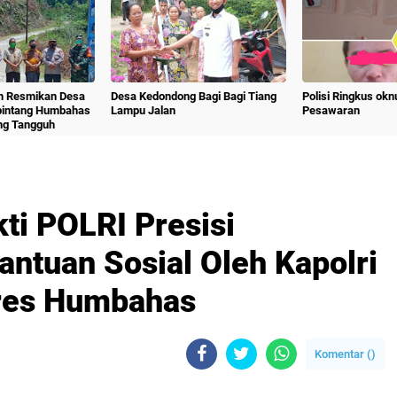
m Resmikan Desa
Desa Kedondong Bagi Bagi Tiang
Polisi Ringkus ok
bintang Humbahas
Lampu Jalan
Pesawaran
ng Tangguh
ti POLRI Presisi
antuan Sosial Oleh Kapolri
lres Humbahas
Komentar (
)