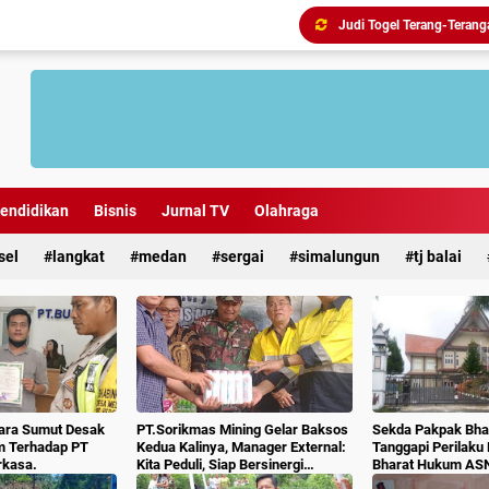
endidikan
Bisnis
Jurnal TV
Olahraga
sel
langkat
medan
sergai
simalungun
tj balai
ara Sumut Desak
PT.Sorikmas Mining Gelar Baksos
Sekda Pakpak Bhar
m Terhadap PT
Kedua Kalinya, Manager External:
Tanggapi Perilaku
rkasa.
Kita Peduli, Siap Bersinergi
Bharat Hukum AS
Dengan Pemda & Masyarakat.