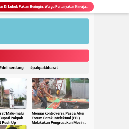
Ciptakan Generasi Muda Tertib Berkendara, Satlantas Polres Langkat Bekali Pelajar SMP.
Polres Langkat Amankan Ibadah Minggu di Empat Gereja, Wujud Komitmen Jaga Kerukunan Umat Beragama.
Maraknya Judi Togel Di Perbaungan dan Pantai Cermin Menjamur, Warga Desak Kapolres Serge Tangkap Judi Togel
Polsek Kuala Gelar Jumat curhat, Serap Aspirasi dan Perkuat Kedekatan dengan Masyarakat.
Kapolres Langkat Salurkan Bantuan untuk Korban Banjir di Besitang Pastikan Polri Hadir di Tengah Masyarakat.
Sambangi Pos Kamling di Desa Suka Rakyat, Bhabinkamtibmas Polsek Bahorok Sampaikan Pesan Kamtibmas kepada Warga.
Kapolres Langkat Salurkan Bantuan dan Trauma Healing bagi Korban Pencabulan di Secanggang.
TERIMA KUNKER RESES KOMISI X DPR RI, WALI KOTA TEBING TINGGI DORONG SINERGI PUSAT-DAERAH UNTUK SDM UNGGUL.
Ketua P3A Tirta Setia Menghindar Saat Hendak Dikonfirmasi, Proyek Pembangunan Irigasi Diduga Mark Up
deliserdang
pakpakbharat
Judi Togel Terang-Terangan Di Lubuk Pakam Beringin, Warga Pertanyakan Kinerja Polresta Deli Serdang
at 'Malu-malu'
Menuai kontroversi, Pasca Aksi
 Bupati Pakpak
Forum Batak Intelektual (FBI)
N Push Up
Melakukan Pengrusakan Mesin
Ketangkasan Judi Ikan Ikan