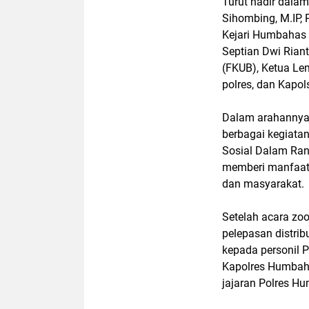
Turut hadir dala
Sihombing, M.IP
Kejari Humbahas 
Septian Dwi Riant
(FKUB), Ketua Le
polres, dan Kapol
Dalam arahannya, 
berbagai kegiatan
Sosial Dalam Ran
memberi manfaat 
dan masyarakat.
Setelah acara zo
pelepasan distrib
kepada personil 
Kapolres Humbaha
jajaran Polres H