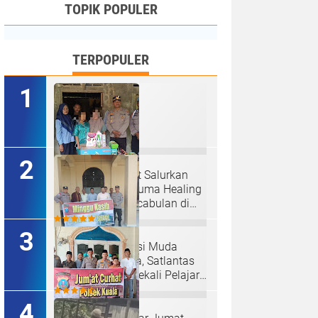
TOPIK POPULER
TERPOPULER
Kapolres Langkat Salurkan
Bantuan dan Trauma Healing
bagi Korban Pencabulan di
Secanggang.
Ciptakan Generasi Muda
Tertib Berkendara, Satlantas
Polres Langkat Bekali Pelajar
SMP.